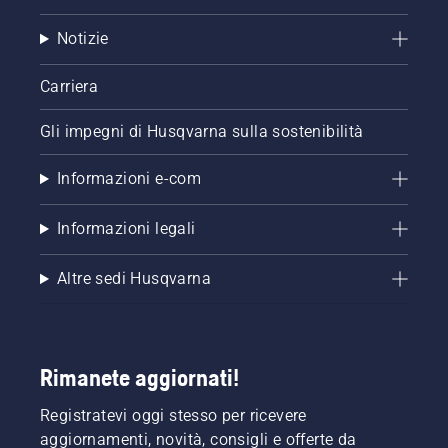
di
Notizie
lubrificazione
della
catena
Carriera
per
motosega.
Gli impegni di Husqvarna sulla sostenibilità
Controllare
prima di
Informazioni e-com
tutto il
livello
dell'olio.
Informazioni legali
Avviare
la
Altre sedi Husqvarna
motosega
e
accertarsi
che il
freno
Rimanete aggiornati!
della
catena
Registratevi oggi stesso per ricevere
sia
aggiornamenti, novità, consigli e offerte da
disinserito.