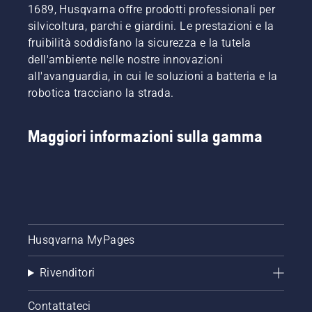
attrito.
scaricare
1689, Husqvarna offre prodotti professionali per
Ciò
l'olio,
silvicoltura, parchi e giardini. Le prestazioni e la
prolunga
entrambi
fruibilità soddisfano la sicurezza e la tutela
la durata
mostrati
dell'ambiente nelle nostre innovazioni
di barra
in
e
all'avanguardia, in cui le soluzioni a batteria e la
questo
catena.
video.
robotica tracciano la strada.
Seguire
le
istruzioni
Maggiori informazioni sulla gamma
contenute
in
questo
breve
video per
imparare
come
Husqvarna MyPages
verificare
il
corretto
Rivenditori
funzionamento
del
Contattateci
sistema