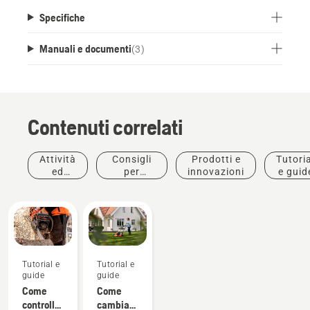
Specifiche
Manuali e documenti
(
3
)
Contenuti correlati
Attività
Consigli
Prodotti e
Tutoria
ed
per
innovazioni
e guid
eventi
l'acquisto
Tutorial e
Tutorial e
guide
guide
Come
Come
controllare
cambiare