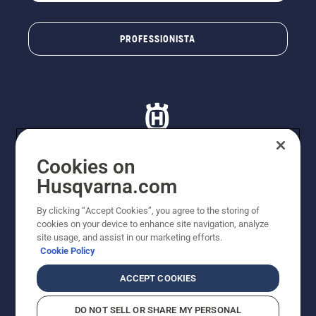
PROFESSIONISTA
Cookies on
Husqvarna.com
© Husqvarna AB (publ). Tutti i diritti riservati. I prezzi
proposti sono prezzi consigliati non vincolanti di
By clicking “Accept Cookies”, you agree to the storing of
Husqvarna Schweiz AG per i rivenditori specializzati
cookies on your device to enhance site navigation, analyze
aderenti all’iniziativa, prezzi in CHF comprensivi di IVA
site usage, and assist in our marketing efforts.
all’ 8,1% e TRA. Con riserva di modifica. Tutti i prezzi
Cookie Policy
indicati sono prezzi al dettaglio consigliati (IVA inclusa),
a meno che il prodotto non sia disponibile per l'acquisto
ACCEPT COOKIES
diretto.
Informativa sui cookie
Termini di utilizzo
DO NOT SELL OR SHARE MY PERSONAL
Informativa sulla privacy
Riferimenti
CGVF Negozio online