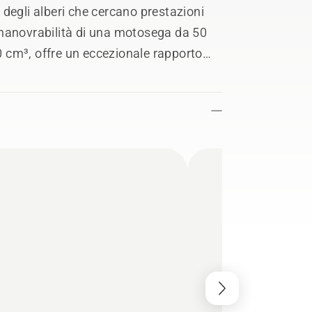
a degli alberi che cercano prestazioni
 manovrabilità di una motosega da 50
 cm³, offre un eccezionale rapporto
imenta una combinazione innovativa di
iniezione di benzina e un nuovo motore
ma produttività durante tutta la
utente è perfezionata da una semplice
e, riducendo lo sforzo fisico.