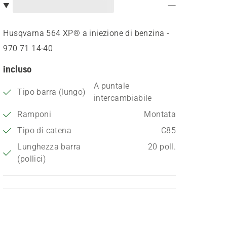
Husqvarna 564 XP® a iniezione di benzina -
970 71 14‑40
incluso
A puntale
Tipo barra (lungo)
intercambiabile
Ramponi
Montata
Tipo di catena
C85
Lunghezza barra
20 poll.
(pollici)