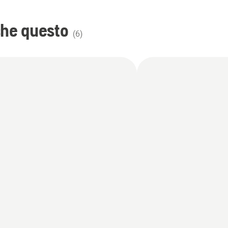
che questo
(
6
)