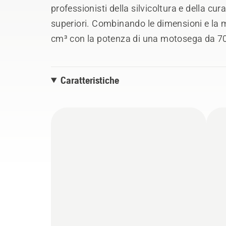
professionisti della silvicoltura e della cur
superiori. Combinando le dimensioni e la
cm³ con la potenza di una motosega da 70
potenza-peso in un corpo compatto. Sper
tecnologie avanzate, tra cui il sistema di 
Caratteristiche
per un'accelerazione immediata e la massi
giornata lavorativa. Inoltre, l'esperienza 
procedura di avviamento e vibrazioni ridott