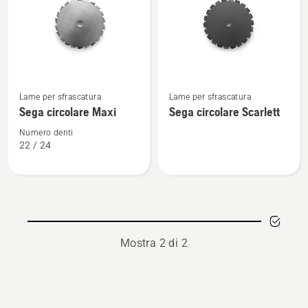
i
prodotti
Vedi
Vedi
Lame per sfrascatura
Lame per sfrascatura
maggiori
maggiori
Sega circolare Maxi
Sega circolare Scarlett
dettagli
dettagli
su
su
Numero denti
22 / 24
Sega
Sega
circolare
circolare
Maxi
Scarlett
Mostra 2 di 2