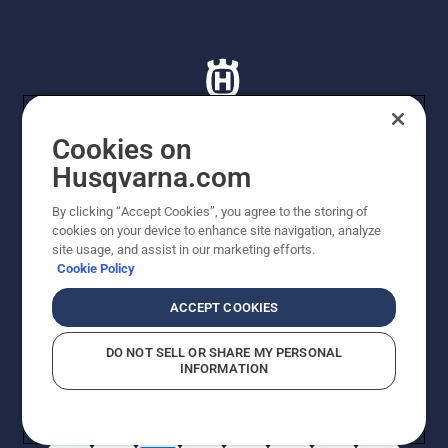
Cookies on
Husqvarna.com
© Husqvarna AB (publ). Tutti i diritti riservati. I prezzi
proposti sono prezzi consigliati non vincolanti di
By clicking “Accept Cookies”, you agree to the storing of
Husqvarna Schweiz AG per i rivenditori specializzati
cookies on your device to enhance site navigation, analyze
aderenti all’iniziativa, prezzi in CHF comprensivi di IVA
site usage, and assist in our marketing efforts.
all’ 8,1% e TRA. Con riserva di modifica. Tutti i prezzi
Cookie Policy
indicati sono prezzi al dettaglio consigliati (IVA inclusa),
a meno che il prodotto non sia disponibile per l'acquisto
ACCEPT COOKIES
diretto.
Informativa sui cookie
Termini di utilizzo
DO NOT SELL OR SHARE MY PERSONAL
Informativa sulla privacy
Riferimenti
CGVF Negozio online
INFORMATION
Segnalazione di presunte violazioni