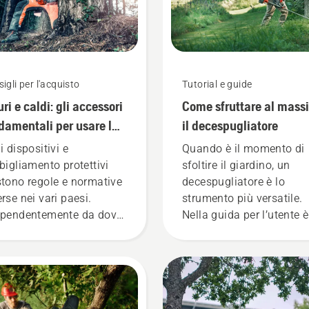
igli per l'acquisto
Tutorial e guide
uri e caldi: gli accessori
Come sfruttare al mass
damentali per usare la
il decespugliatore
tosega
i dispositivi e
Quando è il momento di
bbigliamento protettivi
sfoltire il giardino, un
stono regole e normative
decespugliatore è lo
erse nei vari paesi.
strumento più versatile.
ipendentemente da dove
Nella guida per l’utente è
i trova, però, questi
presente un elenco di
icoli contribuiranno
suggerimenti per utilizzar
z'altro a migliorare la
decespugliatore Husqva
urezza durante l'uso di
nel modo più sicuro ed
 motosega.
efficace.