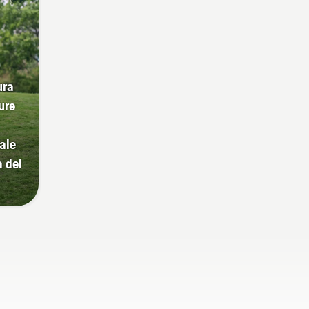
e
ura
ure
ale
a dei