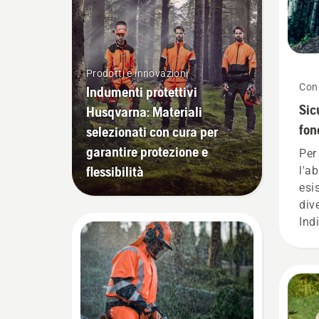
Prodotti e innovazioni
Cons
Indumenti protettivi
Sic
Husqvarna: Materiali
fon
selezionati con cura per
mo
garantire protezione e
Per 
flessibilità
l'a
esi
div
Ind
ci s
art
sen
sic
una