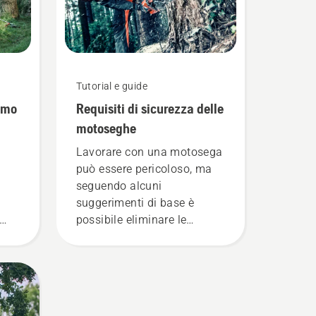
Tutorial e guide
imo
Requisiti di sicurezza delle
motoseghe
Lavorare con una motosega
può essere pericoloso, ma
seguendo alcuni
suggerimenti di base è
possibile eliminare le
insicurezze e concentrarsi
e il
completamente sul lavoro.
rna