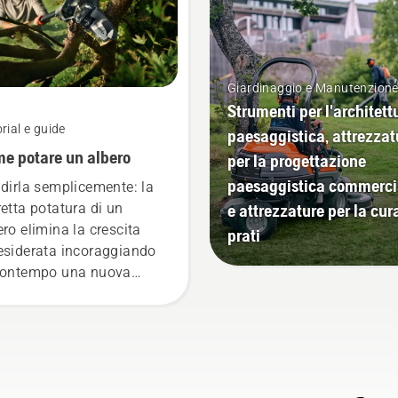
Giardinaggio e Manutenzion
Strumenti per l'architett
rial e guide
paesaggistica, attrezzat
e potare un albero
per la progettazione
paesaggistica commerci
 dirla semplicemente: la
e attrezzature per la cur
retta potatura di un
ero elimina la crescita
prati
esiderata incoraggiando
contempo una nuova
scita. Ma quali
amazioni devono essere
ate? Quando è
essario eseguire la
atura e quali attrezzi