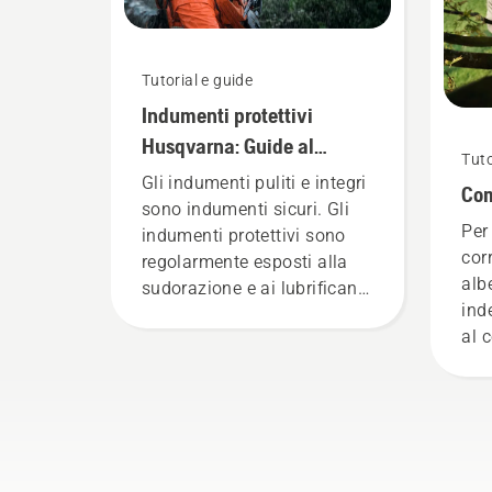
Tutorial e guide
Indumenti protettivi
Husqvarna: Guide al
Tuto
lavaggio e alla riparazione
Gli indumenti puliti e integri
Com
sono indumenti sicuri. Gli
Per
indumenti protettivi sono
cor
regolarmente esposti alla
alb
sudorazione e ai lubrificanti,
ind
nonché a sostanze che
al 
possono raggiungere lo
cre
strato protettivo e ridurne la
dir
funzione.
pot
nec
pot