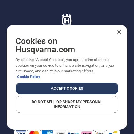
Cookies on
Husqvarna.com
© Husqvarna AB (publ). Tutti i diritti riservati. I prezzi
proposti sono prezzi consigliati non vincolanti di
By clicking “Accept Cookies”, you agree to the storing of
Husqvarna Schweiz AG per i rivenditori specializzati
cookies on your device to enhance site navigation, analyze
aderenti all’iniziativa, prezzi in CHF comprensivi di IVA
site usage, and assist in our marketing efforts.
all’ 8,1% e TRA. Con riserva di modifica. Tutti i prezzi
Cookie Policy
indicati sono prezzi al dettaglio consigliati (IVA inclusa),
a meno che il prodotto non sia disponibile per l'acquisto
ACCEPT COOKIES
diretto.
Informativa sui cookie
Termini di utilizzo
DO NOT SELL OR SHARE MY PERSONAL
Informativa sulla privacy
Riferimenti
CGVF Negozio online
INFORMATION
Segnalazione di presunte violazioni