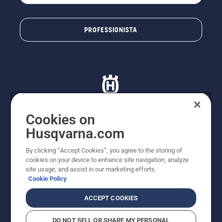
PROFESSIONISTA
Cookies on
Husqvarna.com
© Husqvarna AB (publ). Tutti i diritti riservati. I prezzi
proposti sono prezzi consigliati non vincolanti di
By clicking “Accept Cookies”, you agree to the storing of
Husqvarna Schweiz AG per i rivenditori specializzati
cookies on your device to enhance site navigation, analyze
aderenti all’iniziativa, prezzi in CHF comprensivi di IVA
site usage, and assist in our marketing efforts.
all’ 8,1% e TRA. Con riserva di modifica. Tutti i prezzi
Cookie Policy
indicati sono prezzi al dettaglio consigliati (IVA inclusa),
a meno che il prodotto non sia disponibile per l'acquisto
ACCEPT COOKIES
diretto.
Informativa sui cookie
Termini di utilizzo
DO NOT SELL OR SHARE MY PERSONAL
Informativa sulla privacy
Riferimenti
CGVF Negozio online