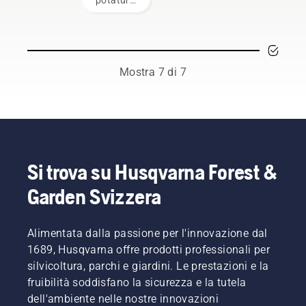
contribuiranno
elenco di
sul
regolarmente
di un
senz'altro
suggerimenti
lavoro.
esposti
albero
a
per
alla
elimina
migliorare
utilizzare
sudorazione
la
la
il
e ai
crescita
sicurezza
decespugliatore
Mostra 7 di 7
lubrificanti,
indesiderata
durante
Husqvarna
nonché
incoraggiando
l'uso di
nel
a
al
una
modo
sostanze
contempo
motosega.
più
che
una
sicuro ed
possono
nuova
efficace.
raggiungere
crescita.
Si trova su Husqvarna Forest &
lo strato
Ma quali
protettivo
Garden Svizzera
diramazioni
e ridurne
devono
la
essere
funzione.
Alimentata dalla passione per l'innovazione dal
potate?
Quando
1689, Husqvarna offre prodotti professionali per
è
silvicoltura, parchi e giardini. Le prestazioni e la
necessario
fruibilità soddisfano la sicurezza e la tutela
eseguire
dell'ambiente nelle nostre innovazioni
la