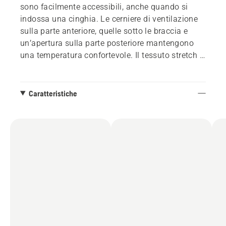
sono facilmente accessibili, anche quando si
indossa una cinghia. Le cerniere di ventilazione
sulla parte anteriore, quelle sotto le braccia e
un’apertura sulla parte posteriore mantengono
una temperatura confortevole. Il tessuto stretch a
4 vie sulla parte posteriore e una nuova struttura
della manica ergonomicamente presagomata
permettono una grande libertà di movimento.
Caratteristiche