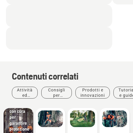
Prodotti e
Contenuti correlati
innovazioni
Indumenti
protettivi
Attività
Consigli
Prodotti e
Tutoria
Husqvarna:
ed
per
innovazioni
e guid
Materiali
eventi
l'acquisto
selezionati
con cura
per
garantire
protezione
Giardinaggio