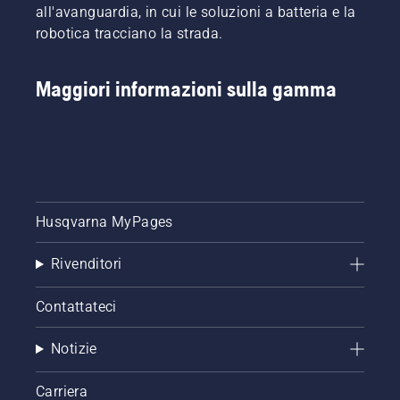
all'avanguardia, in cui le soluzioni a batteria e la
potatura
e quali
robotica tracciano la strada.
attrezzi
sono
necessari?
Maggiori informazioni sulla gamma
Per
rispondere
alla
domanda,
è stata
realizzata
questa
Husqvarna MyPages
semplice
guida
per la
Rivenditori
potatura
degli
Contattateci
alberi.
Notizie
Carriera