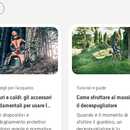
igli per l'acquisto
Tutorial e guide
uri e caldi: gli accessori
Come sfruttare al mass
damentali per usare la
il decespugliatore
tosega
i dispositivi e
Quando è il momento di
bbigliamento protettivi
sfoltire il giardino, un
stono regole e normative
decespugliatore è lo