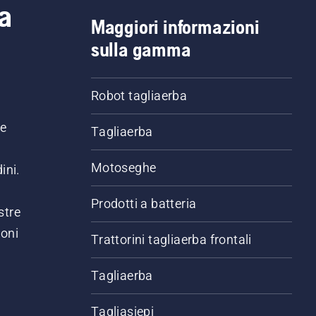
a
Maggiori informazioni
sulla gamma
Robot tagliaerba
ne
Tagliaerba
Motoseghe
ini.
Prodotti a batteria
stre
ioni
Trattorini tagliaerba frontali
.
Tagliaerba
Tagliasiepi