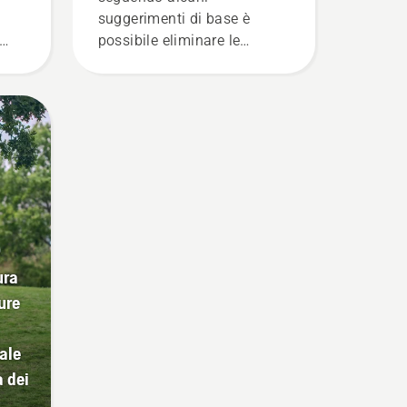
suggerimenti di base è
possibile eliminare le
insicurezze e concentrarsi
e il
completamente sul lavoro.
rna
e
ura
ure
ale
a dei