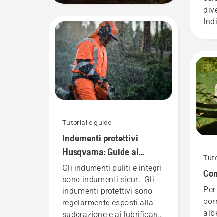
div
Ind
ci s
art
sen
sic
una
Tutorial e guide
Indumenti protettivi
Husqvarna: Guide al
Tuto
lavaggio e alla riparazione
Gli indumenti puliti e integri
Com
sono indumenti sicuri. Gli
Per
indumenti protettivi sono
cor
regolarmente esposti alla
alb
sudorazione e ai lubrificanti,