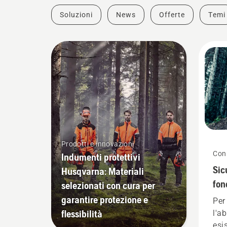
Soluzioni
News
Offerte
Temi
Prodotti e innovazioni
Cons
Indumenti protettivi
Sic
Husqvarna: Materiali
fon
selezionati con cura per
mo
garantire protezione e
Per 
flessibilità
l'a
esi