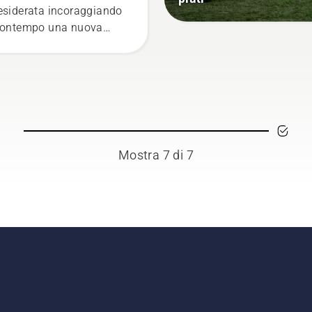
esiderata incoraggiando
contempo una nuova
scita. Ma quali
amazioni devono essere
ate? Quando è
essario eseguire la
atura e quali attrezzi
o necessari? Per
pondere alla domanda, è
Mostra 7 di 7
ta realizzata questa
plice guida per la
atura degli alberi.