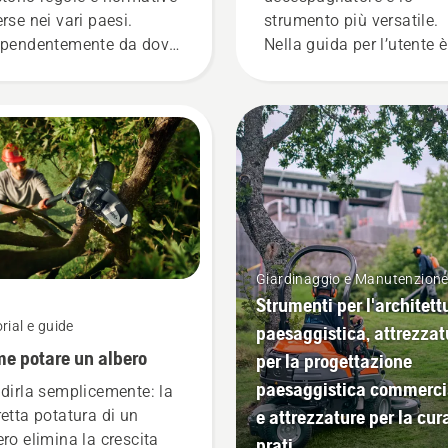
erse nei vari paesi.
strumento più versatile.
ipendentemente da dove
Nella guida per l’utente è
i trova, però, questi
presente un elenco di
icoli contribuiranno
suggerimenti per utilizzar
z'altro a migliorare la
decespugliatore Husqva
urezza durante l'uso di
nel modo più sicuro ed
 motosega.
efficace.
Giardinaggio e Manutenzion
Strumenti per l'architett
rial e guide
paesaggistica, attrezzat
e potare un albero
per la progettazione
paesaggistica commerci
 dirla semplicemente: la
e attrezzature per la cur
retta potatura di un
ero elimina la crescita
prati