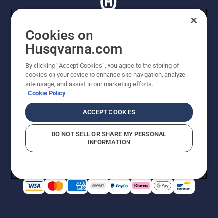
Cookies on
Husqvarna.com
© Husqvarna AB (publ). Tutti i diritti riservati. I prezzi
proposti sono prezzi consigliati non vincolanti di
By clicking “Accept Cookies”, you agree to the storing of
Husqvarna Schweiz AG per i rivenditori specializzati
cookies on your device to enhance site navigation, analyze
aderenti all’iniziativa, prezzi in CHF comprensivi di IVA
site usage, and assist in our marketing efforts.
all’ 8,1% e TRA. Con riserva di modifica. Tutti i prezzi
Cookie Policy
indicati sono prezzi al dettaglio consigliati (IVA inclusa),
a meno che il prodotto non sia disponibile per l'acquisto
ACCEPT COOKIES
diretto.
Informativa sui cookie
Termini di utilizzo
DO NOT SELL OR SHARE MY PERSONAL
Informativa sulla privacy
Riferimenti
CGVF Negozio online
INFORMATION
Segnalazione di presunte violazioni