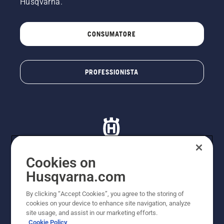
Husqvarna.
CONSUMATORE
PROFESSIONISTA
Cookies on
Husqvarna.com
© Husqvarna AB (publ). Tutti i diritti riservati. I prezzi
proposti sono prezzi consigliati non vincolanti di
By clicking “Accept Cookies”, you agree to the storing of
Husqvarna Schweiz AG per i rivenditori specializzati
cookies on your device to enhance site navigation, analyze
aderenti all’iniziativa, prezzi in CHF comprensivi di IVA
site usage, and assist in our marketing efforts.
all’ 8,1% e TRA. Con riserva di modifica. Tutti i prezzi
Cookie Policy