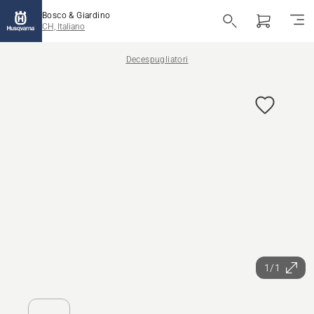
Bosco & Giardino
CH, Italiano
Decespugliatori
1/1