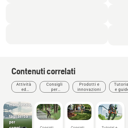
Contenuti correlati
Club
Attività
Consigli
Prodotti e
Tutoria
sportivi
ed
per
innovazioni
e guid
Attrezzature
eventi
l'acquisto
per la
manutenzione
e
tagliaerba
per
campi
Consigli
Consigli
Tutorial e