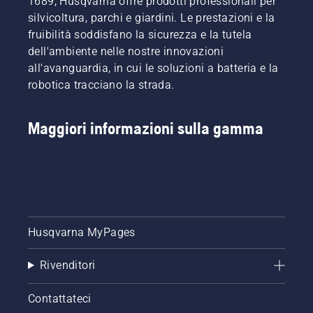
1689, Husqvarna offre prodotti professionali per
ridotto.
si
silvicoltura, parchi e giardini. Le prestazioni e la
arresta e
tirare
fruibilità soddisfano la sicurezza e la tutela
nuovamente
dell'ambiente nelle nostre innovazioni
il cavo di
all'avanguardia, in cui le soluzioni a batteria e la
avviamento
robotica tracciano la strada.
fino
all’accension
del
Maggiori informazioni sulla gamma
motore.
Procedura
di avvio
del
decespugliato
Seguendo
questa
procedura,
Husqvarna MyPages
il
decespugliato
Rivenditori
Husqvarna
risulta
molto
Contattateci
facile da