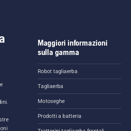
a
Maggiori informazioni
sulla gamma
Robot tagliaerba
ne
Tagliaerba
Motoseghe
ini.
Prodotti a batteria
stre
ioni
Trattorini tagliaerba frontali