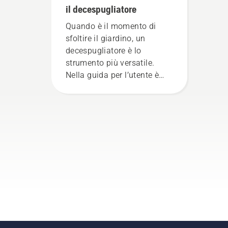
il decespugliatore
Quando è il momento di
sfoltire il giardino, un
decespugliatore è lo
strumento più versatile.
Nella guida per l’utente è
presente un elenco di
suggerimenti per utilizzare il
decespugliatore Husqvarna
nel modo più sicuro ed
efficace.