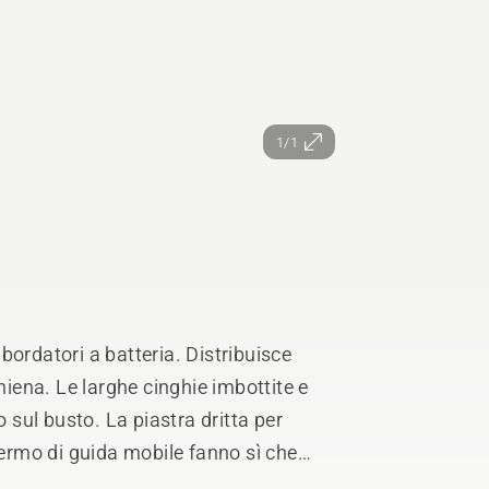
1/1
bordatori a batteria. Distribuisce
hiena. Le larghe cinghie imbottite e
o sul busto. La piastra dritta per
fermo di guida mobile fanno sì che
minimo di forza fisica.