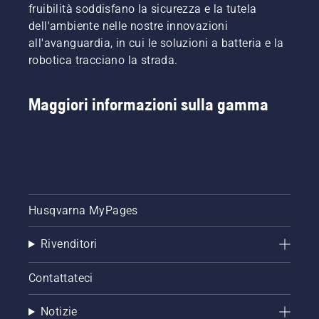
fruibilità soddisfano la sicurezza e la tutela
nel
dell'ambiente nelle nostre innovazioni
modo
più
all'avanguardia, in cui le soluzioni a batteria e la
sicuro ed
robotica tracciano la strada.
efficace.
Maggiori informazioni sulla gamma
Husqvarna MyPages
Rivenditori
Contattateci
Notizie