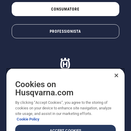
CONSUMATORE
PROFESSIONISTA
Cookies on
Husqvarna.com
© Husqvarna AB (publ). Tutti i diritti riservati. I prezzi
proposti sono prezzi consigliati non vincolanti di
By clicking “Accept Cookies”, you agree to the storing of
Husqvarna Schweiz AG per i rivenditori specializzati
cookies on your device to enhance site navigation, analyze
aderenti all’iniziativa, prezzi in CHF comprensivi di IVA
site usage, and assist in our marketing efforts.
all’ 8,1% e TRA. Con riserva di modifica. Tutti i prezzi
Cookie Policy
indicati sono prezzi al dettaglio consigliati (IVA inclusa),
a meno che il prodotto non sia disponibile per l'acquisto
ACCEPT COOKIES