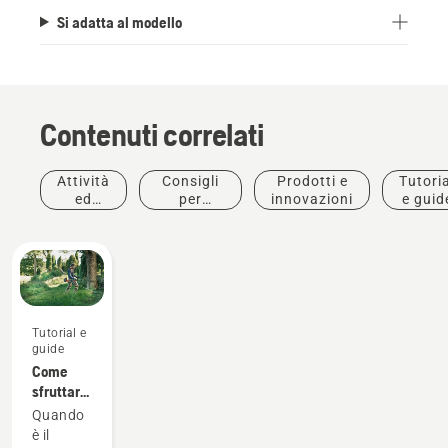
Si adatta al modello
Contenuti correlati
Attività
Consigli
Prodotti e
Tutoria
ed
per
innovazioni
e guid
eventi
l'acquisto
Tutorial e
guide
Come
sfruttare
al
Quando
massimo
è il