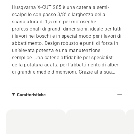
Husqvarna X-CUT S85 è una catena a semi-
scalpello con passo 3/8" e larghezza della
scanalatura di 1,5 mm per motoseghe
professionali di grandi dimensioni, ideale per tutti
i lavori nei boschi e in special modo per i lavori di
abbattimento. Design robusto e punti di forza in
un’elevata potenza e una manutenzione
semplice. Una catena affidabile per specialisti
della potatura adatta per l’abbattimento di alberi
di grandi e medie dimensioni. Grazie alla sua
struttura robusta, questa motosega è
particolarmente adatta per lavori complicati in
ambienti estremamente sporchi e mantiene
Caratteristiche
l’affilatura anche in condizioni difficili. Dotata di
«maglia dorata» che rende più semplice
l’affilatura della catena.