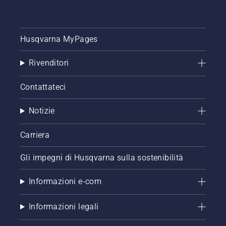
del
sistema
di
lubrificazione
Husqvarna MyPages
della
catena
Rivenditori
per
motosega.
Contattateci
Controllare
prima di
tutto il
Notizie
livello
dell'olio.
Carriera
Avviare
la
Gli impegni di Husqvarna sulla sostenibilità
motosega
e
accertarsi
Informazioni e-com
che il
freno
Informazioni legali
della
catena