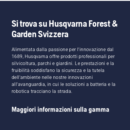
procedere
barra
in modo
senza
più
attrito.
efficace.
Ciò
Si trova su Husqvarna Forest &
prolunga
la durata
Garden Svizzera
di barra
e
catena.
Alimentata dalla passione per l'innovazione dal
Seguire
1689, Husqvarna offre prodotti professionali per
le
silvicoltura, parchi e giardini. Le prestazioni e la
istruzioni
fruibilità soddisfano la sicurezza e la tutela
contenute
in
dell'ambiente nelle nostre innovazioni
questo
all'avanguardia, in cui le soluzioni a batteria e la
breve
robotica tracciano la strada.
video per
imparare
come
Maggiori informazioni sulla gamma
verificare
il
corretto
funzionamento