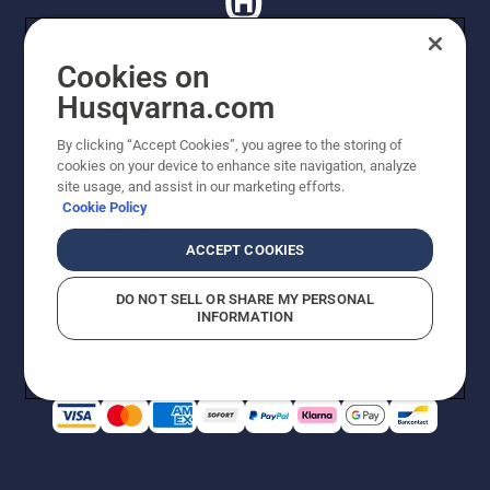
Cookies on
Husqvarna.com
© Husqvarna AB (publ). Tutti i diritti riservati. I prezzi
proposti sono prezzi consigliati non vincolanti di
By clicking “Accept Cookies”, you agree to the storing of
Husqvarna Schweiz AG per i rivenditori specializzati
cookies on your device to enhance site navigation, analyze
aderenti all’iniziativa, prezzi in CHF comprensivi di IVA
site usage, and assist in our marketing efforts.
all’ 8,1% e TRA. Con riserva di modifica. Tutti i prezzi
Cookie Policy
indicati sono prezzi al dettaglio consigliati (IVA inclusa),
a meno che il prodotto non sia disponibile per l'acquisto
ACCEPT COOKIES
diretto.
Informativa sui cookie
Termini di utilizzo
DO NOT SELL OR SHARE MY PERSONAL
Informativa sulla privacy
Riferimenti
CGVF Negozio online
INFORMATION
Segnalazione di presunte violazioni