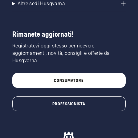
sia
Altre sedi Husqvarna
disinserito.
Far
girare il
motore
Rimanete aggiornati!
della
motosega
a pochi
Registratevi oggi stesso per ricevere
centimetri
aggiornamenti, novità, consigli e offerte da
dal
Husqvarna.
tronco
dell'albero.
L'olio sul
CONSUMATORE
tronco
indica
che il
sistema
PROFESSIONISTA
di
lubrificazione
funziona.