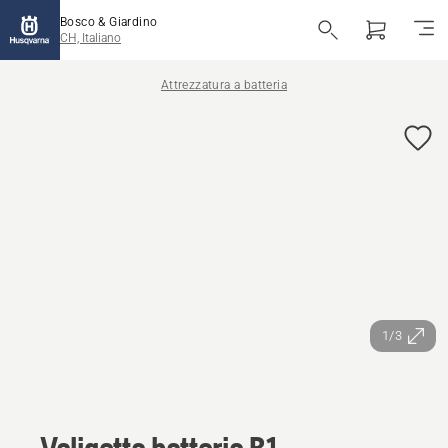
Bosco & Giardino
CH, Italiano
Attrezzatura a batteria
1/3
Valigetta batteria B1