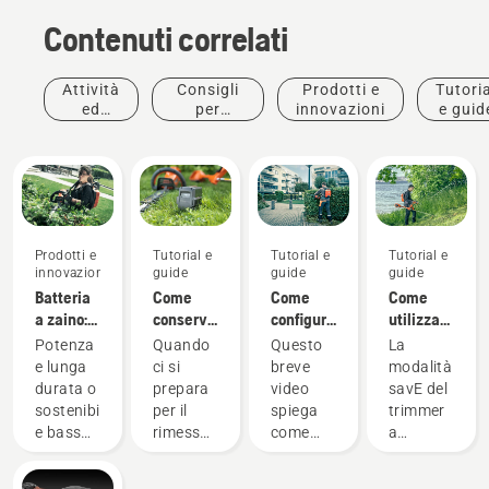
Contenuti correlati
Attività
Consigli
Prodotti e
Tutoria
ed
per
innovazioni
e guid
eventi
l'acquisto
Prodotti e
Tutorial e
Tutorial e
Tutorial e
innovazioni
guide
guide
guide
Batteria
Come
Come
Come
a zaino:
conservare
configurare
utilizzare
Una
la
e
la
Potenza
Quando
Questo
La
rivoluzione
batteria
montare
modalità
e lunga
ci si
breve
modalità
negli
Husqvarna
correttamente
savE sul
durata o
prepara
video
savE del
utensili
in
la
trimmer
sostenibilità
per il
spiega
trimmer
portatili
inverno
batteria
a
e basso
rimessaggio
come
a
a
a zaino
batteria
rumore?
invernale
configurare
batteria
batteria
Con le
delle
e
Husqvarna