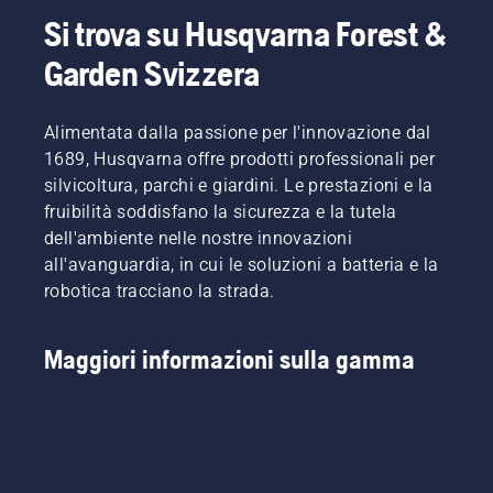
proprio
Manager
e riduce
sottile. È
Si trova su Husqvarna Forest &
lavoro.
Husqvarna
la
sufficiente
Garden Svizzera
Con i
per la
stanchezza
premere
prodotti
divisione
durante
un
alimentati
prodotti
l'uso,
pulsante
a
Alimentata dalla passione per l'innovazione dal
manuali
consentendo
sul
batteria,
elettrici e
di
trimmer
1689, Husqvarna offre prodotti professionali per
questo
alimentati
lavorare
a
silvicoltura, parchi e giardini. Le prestazioni e la
problema
a
più a
batteria
fruibilità soddisfano la sicurezza e la tutela
è
batteria.
lungo
per
dell'ambiente nelle nostre innovazioni
notevolmente
senza
attivare
ridotto.
all'avanguardia, in cui le soluzioni a batteria e la
interruzioni.
e
disattivare
robotica tracciano la strada.
la
modalità
savE.
Maggiori informazioni sulla gamma