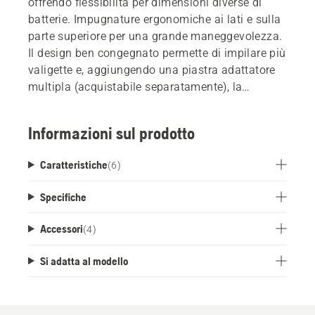
offrendo flessibilità per dimensioni diverse di
batterie. Impugnature ergonomiche ai lati e sulla
parte superiore per una grande maneggevolezza.
Il design ben congegnato permette di impilare più
valigette e, aggiungendo una piastra adattatore
multipla (acquistabile separatamente), la
valigetta può essere collegata anche a sistemi di
terze parti.
Informazioni sul prodotto
Caratteristiche
(
6
)
Specifiche
Accessori
(
4
)
Si adatta al modello