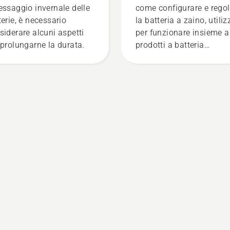
essaggio invernale delle
come configurare e regol
terie, è necessario
la batteria a zaino, utili
siderare alcuni aspetti
per funzionare insieme a
 prolungarne la durata.
prodotti a batteria
professionali Husqvarna
Una batteria a zaino
montata correttamente
garantisce una migliore
vestibilità e riduce la
stanchezza durante l'uso
consentendo di lavorare 
a lungo senza interruzion