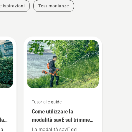
e ispirazioni
Testimonianze
Tutorial e guide
Come utilizzare la
la
modalità savE sul trimmer
a batteria
ga
La modalità savE del