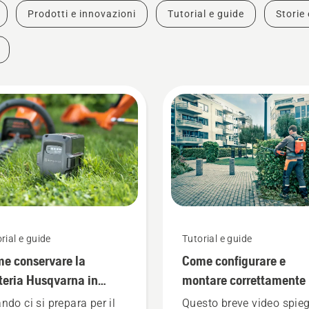
Prodotti e innovazioni
Tutorial e guide
Storie 
rial e guide
Tutorial e guide
e conservare la
Come configurare e
teria Husqvarna in
montare correttamente 
erno
batteria a zaino
ndo ci si prepara per il
Questo breve video spie