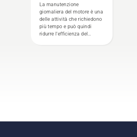
e in una giornata di lavoro
La manutenzione
più fluida
giornaliera del motore è una
delle attività che richiedono
più tempo e può quindi
ridurre l'efficienza del
proprio lavoro. Con i
prodotti alimentati a
batteria, questo problema è
notevolmente ridotto.