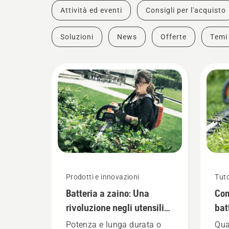
Attività ed eventi
Consigli per l'acquisto
Soluzioni
News
Offerte
Temi
Prodotti e innovazioni
Tuto
Batteria a zaino: Una
Com
rivoluzione negli utensili
bat
portatili a batteria
inv
Potenza e lunga durata o
Qua