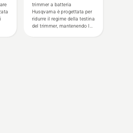
are
trimmer a batteria
zzata
Husqvarna è progettata per
i
ridurre il regime della testina
del trimmer, mantenendo la
.
coppia, per consentire
all'utente di preservare la
durata della batteria durante
il taglio dell'erba sottile. È
sufficiente premere un
,
pulsante sul trimmer a
più
batteria per attivare e
i.
disattivare la modalità savE.