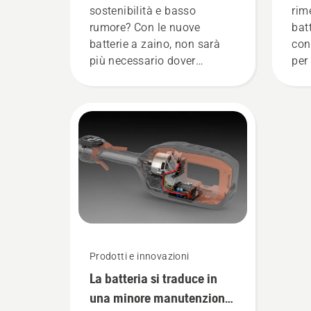
sostenibilità e basso
rim
rumore? Con le nuove
bat
batterie a zaino, non sarà
con
più necessario dover
per
scegliere. "Questo porta la
gamma di prodotti a
batteria a un livello
completamente nuovo",
dichiara Johan Svennung,
Product Manager
Husqvarna per la divisione
prodotti manuali elettrici e
alimentati a batteria.
Prodotti e innovazioni
La batteria si traduce in
una minore manutenzione