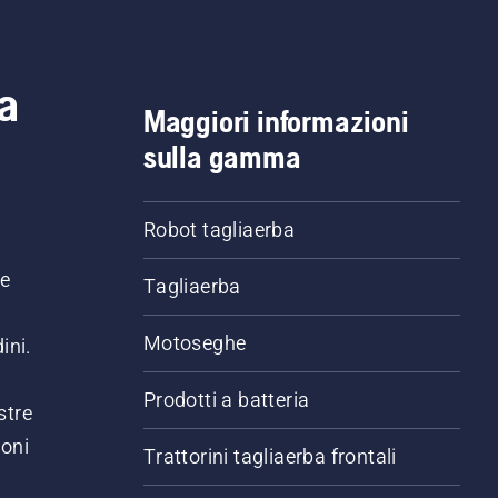
a
Maggiori informazioni
sulla gamma
Robot tagliaerba
ne
Tagliaerba
Motoseghe
ini.
Prodotti a batteria
stre
ioni
Trattorini tagliaerba frontali
.