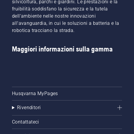
silvicoltura, parchi e giardini. Le prestazioni e la
problema
a
più a
batteria
fruibilità soddisfano la sicurezza e la tutela
è
batteria.
lungo
per
dell'ambiente nelle nostre innovazioni
notevolmente
senza
attivare
ridotto.
all'avanguardia, in cui le soluzioni a batteria e la
interruzioni.
e
disattivare
robotica tracciano la strada.
la
modalità
savE.
Maggiori informazioni sulla gamma
Husqvarna MyPages
Rivenditori
Contattateci