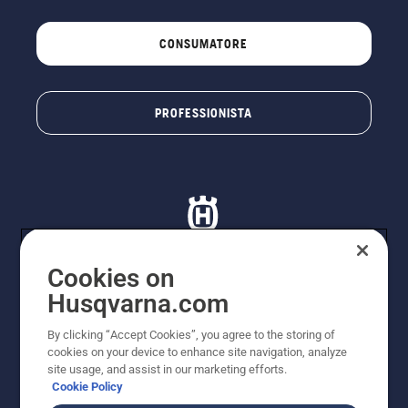
CONSUMATORE
PROFESSIONISTA
Cookies on
Husqvarna.com
© Husqvarna AB (publ). Tutti i diritti riservati. I prezzi
proposti sono prezzi consigliati non vincolanti di
By clicking “Accept Cookies”, you agree to the storing of
Husqvarna Schweiz AG per i rivenditori specializzati
cookies on your device to enhance site navigation, analyze
aderenti all’iniziativa, prezzi in CHF comprensivi di IVA
site usage, and assist in our marketing efforts.
all’ 8,1% e TRA. Con riserva di modifica. Tutti i prezzi
Cookie Policy
indicati sono prezzi al dettaglio consigliati (IVA inclusa),