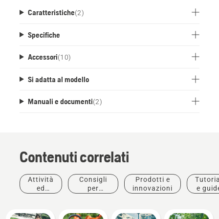
Caratteristiche
(
2
)
Specifiche
Accessori
(
10
)
Si adatta al modello
Manuali e documenti
(
2
)
Contenuti correlati
Attività
Consigli
Prodotti e
Tutoria
ed
per
innovazioni
e guid
eventi
l'acquisto