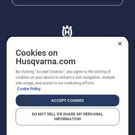
Cookies on
Husqvarna.com
© Husqvarna AB (publ). Tutti i diritti riservati. I prezzi
proposti sono prezzi consigliati non vincolanti di
By clicking “Accept Cookies”, you agree to the storing of
Husqvarna Schweiz AG per i rivenditori specializzati
cookies on your device to enhance site navigation, analyze
aderenti all’iniziativa, prezzi in CHF comprensivi di IVA
site usage, and assist in our marketing efforts.
all’ 8,1% e TRA. Con riserva di modifica. Tutti i prezzi
Cookie Policy
indicati sono prezzi al dettaglio consigliati (IVA inclusa),
a meno che il prodotto non sia disponibile per l'acquisto
ACCEPT COOKIES
diretto.
Informativa sui cookie
Termini di utilizzo
DO NOT SELL OR SHARE MY PERSONAL
Informativa sulla privacy
Riferimenti
CGVF Negozio online
INFORMATION
Segnalazione di presunte violazioni