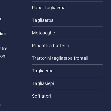
Robot tagliaerba
ne
Tagliaerba
Motoseghe
ini.
Prodotti a batteria
stre
ioni
Trattorini tagliaerba frontali
.
Tagliaerba
Tagliasiepi
Soffiatori
a