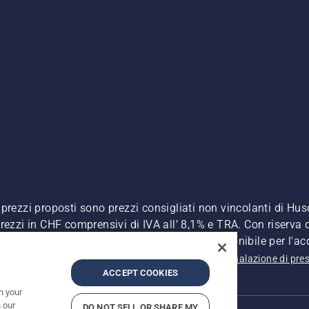
. I prezzi proposti sono prezzi consigliati non vincolanti di H
, prezzi in CHF comprensivi di IVA all’ 8,1% e TRA. Con riserva d
A inclusa), a meno che il prodotto non sia disponibile per l'ac
 sulla privacy
Riferimenti
CGVF Negozio online
Segnalazione di pres
ACCEPT COOKIES
n your
 our
DO NOT SELL OR SHARE MY