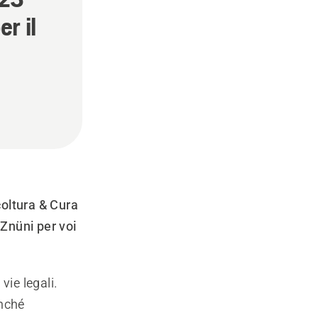
r il
coltura & Cura
 Znüni per voi
vie legali.
onché