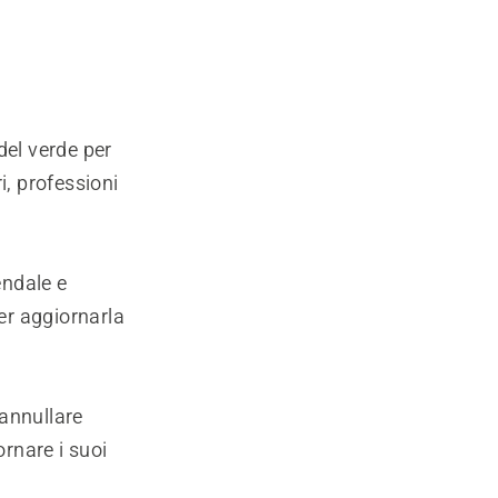
del verde per
ri, professioni
endale e
per aggiornarla
 annullare
ornare i suoi