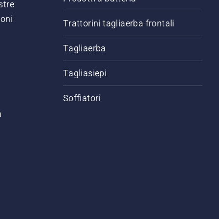
stre
ioni
Trattorini tagliaerba frontali
.
Tagliaerba
Tagliasiepi
Soffiatori
a