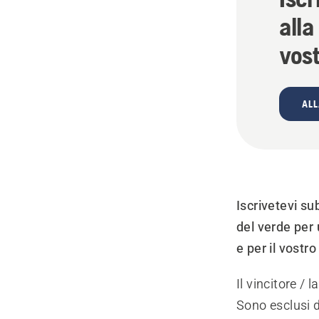
alla
vos
ALL
Iscrivetevi su
del verde per 
e per il vostr
Il vincitore / 
Sono esclusi 