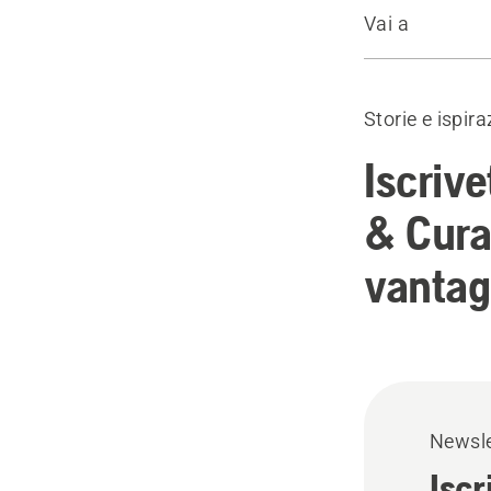
Vai a
Modulo d'Isc
Storie e ispira
Iscrive
& Cura 
vantag
Newsle
Iscr