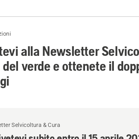
rizioni
zioni
tevi alla Newsletter Selvico
del verde e ottenete il dop
gi
tter Selvicoltura & Cura
ivetevi subito entro il 15 aprile 2