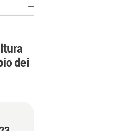
ltura
pio dei
023