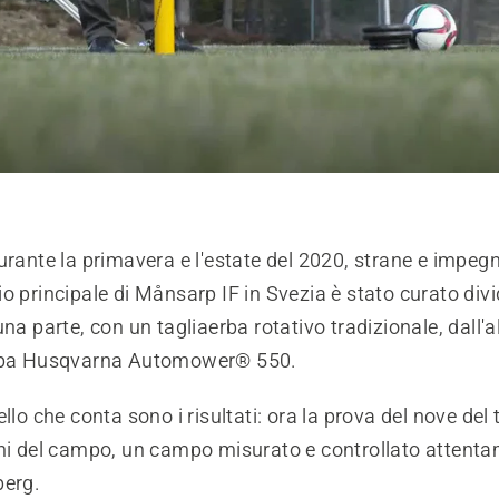
urante la primavera e l'estate del 2020, strane e impegna
o principale di Månsarp IF in Svezia è stato curato div
una parte, con un tagliaerba rotativo tradizionale, dall'a
erba Husqvarna Automower® 550.
llo che conta sono i risultati: ora la prova del nove del 
oni del campo, un campo misurato e controllato attent
berg.