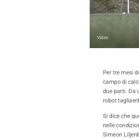
Video
Per tre mesi d
campo di calci
due parti. Da 
robot taglia
Si dice che que
nelle condizi
Simeon Liljen