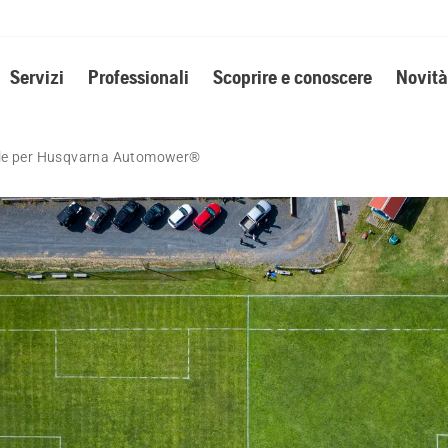
Servizi
Professionali
Scoprire e conoscere
Novità
vole per Husqvarna Automower®