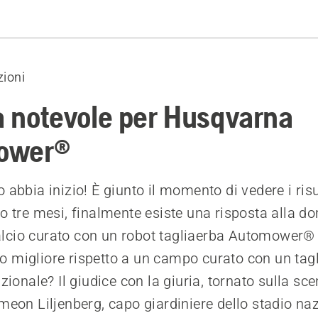
e
issimi
zioni
à delle radici
i del terreno
ia notevole per Husqvarna
dizioni sportive
ower®
 abbia inizio! È giunto il momento di vedere i risu
po tre mesi, finalmente esiste una risposta alla 
lcio curato con un robot tagliaerba Automower®
 migliore rispetto a un campo curato con un tag
izionale? Il giudice con la giuria, tornato sulla sc
imeon Liljenberg, capo giardiniere dello stadio na