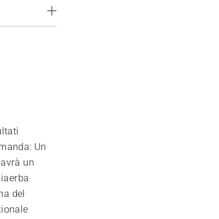
ltati
domanda: Un
 avrà un
liaerba
ena del
zionale