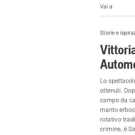
Vai a
Introduzion
Tagli affilat
Storie e ispira
La profondit
Le condizion
Vittor
Migliori con
Autom
Prodotti
Lo spettacolo
ottenuti. Do
campo da ca
manto erboso
rotativo trad
crimine, è S