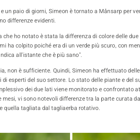
e un paio di giorni, Simeon è tornato a Månsarp per ve
no differenze evidenti.
che ho notato è stata la differenza di colore delle due pa
 ha colpito poiché era di un verde più scuro, con meno
 indica all'istante che è più sano".
ia, non è sufficiente. Quindi, Simeon ha effettuato dell
i di esperti del suo settore. Lo stato delle piante e del su
plessivo dei due lati viene monitorato e confrontato 
re mesi, vi sono notevoli differenze tra la parte curata d
uella tagliata dal tagliaerba rotativo.