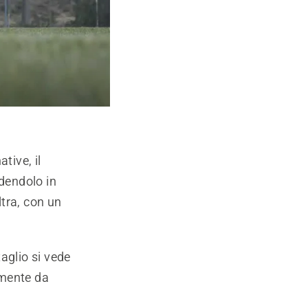
tive, il
idendolo in
ltra, con un
taglio si vede
amente da