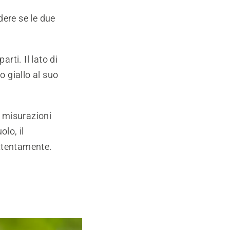
dere se le due
rti. Il lato di
 giallo al suo
e misurazioni
olo, il
attentamente.
a