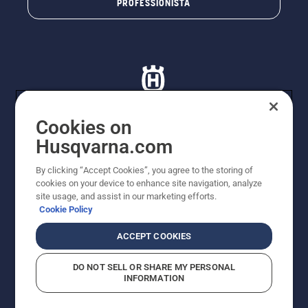
PROFESSIONISTA
Cookies on
Husqvarna.com
© Husqvarna AB (publ). Tutti i diritti riservati. I prezzi
proposti sono prezzi consigliati non vincolanti di
By clicking “Accept Cookies”, you agree to the storing of
Husqvarna Schweiz AG per i rivenditori specializzati
cookies on your device to enhance site navigation, analyze
aderenti all’iniziativa, prezzi in CHF comprensivi di IVA
site usage, and assist in our marketing efforts.
all’ 8,1% e TRA. Con riserva di modifica. Tutti i prezzi
Cookie Policy
indicati sono prezzi al dettaglio consigliati (IVA inclusa),
a meno che il prodotto non sia disponibile per l'acquisto
ACCEPT COOKIES
diretto.
Informativa sui cookie
Termini di utilizzo
DO NOT SELL OR SHARE MY PERSONAL
Informativa sulla privacy
Riferimenti
CGVF Negozio online
INFORMATION
Segnalazione di presunte violazioni