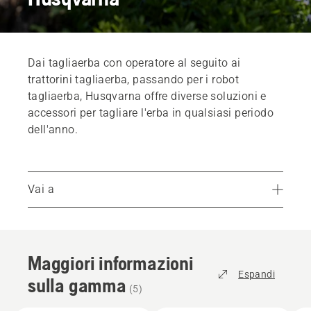
Dai tagliaerba con operatore al seguito ai
trattorini tagliaerba, passando per i robot
tagliaerba, Husqvarna offre diverse soluzioni e
accessori per tagliare l'erba in qualsiasi periodo
dell'anno.
Vai a
Maggiori informazioni sulla gamma
Robot tagliaerba
Maggiori informazioni
Trattorini tagliaerba
Espandi
sulla gamma
Tagliaerba con operatore al seguito
(
5
)