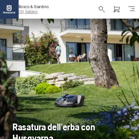
Bosco & Giardino
CH, Italiano
Apprendimento e scoperta
Rasatura dell'erba con
Husqvarna