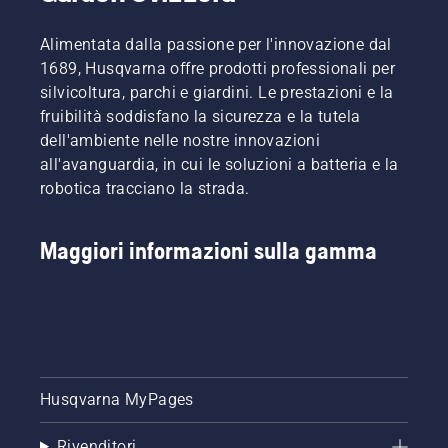
cada
di
rigoglioso.
dare
il prato
vittima
preoccuparsi.
un'occhiata
sano e
Alimentata dalla passione per l'innovazione dal
dei ladri,
Ecco
ai
rigoglioso.
1689, Husqvarna offre prodotti professionali per
alcune
una
consigli
silvicoltura, parchi e giardini. Le prestazioni e la
funzioni
guida
più
di
fruibilità soddisfano la sicurezza e la tutela
dettagliata
importanti
sicurezza
su come
da
dell'ambiente nelle nostre innovazioni
di serie
rinnovare
seguire
all'avanguardia, in cui le soluzioni a batteria e la
come
un prato
durante
robotica tracciano la strada.
Geofence
che
la
o il
presenta
stagione
tracciamento
chiazze.
per
Maggiori informazioni sulla gamma
tramite
mantenere
GPS
il prato
garantiscono
sano e
una
rigoglioso.
sicura
protezione
antifurto.
Husqvarna MyPages
Rivenditori