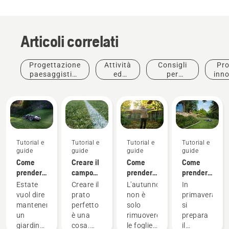
Articoli correlati
Progettazione
Attività
Consigli
Pro
paesaggistica
ed
per
inno
commerciale
eventi
l'acquisto
Tutorial e
Tutorial e
Tutorial e
Tutorial e
guide
guide
guide
guide
Come
Creare il
Come
Come
prendersi
campo
prendersi
prendersi
cura del
perfetto
cura del
cura del
Estate
Creare il
L'autunno
In
prato in
prato in
prato in
vuol dire
prato
non è
primavera
estate: 6
autunno:
primavera:
mantenere
perfetto
solo
si
consigli
6
9
Tutorial e
un
è una
rimuovere
prepara
utili
consigli
consigli
guide
giardino
cosa.
le foglie
il