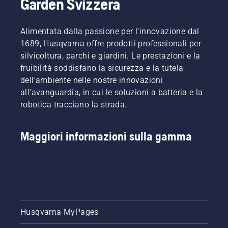
Garden Svizzera
o con un
domanda,
cacciavite,
è stata
se
realizzata
Alimentata dalla passione per l'innovazione dal
necessario.
questa
1689, Husqvarna offre prodotti professionali per
semplice
silvicoltura, parchi e giardini. Le prestazioni e la
guida
fruibilità soddisfano la sicurezza e la tutela
per la
potatura
dell'ambiente nelle nostre innovazioni
degli
all'avanguardia, in cui le soluzioni a batteria e la
alberi.
robotica tracciano la strada.
Maggiori informazioni sulla gamma
Husqvarna MyPages