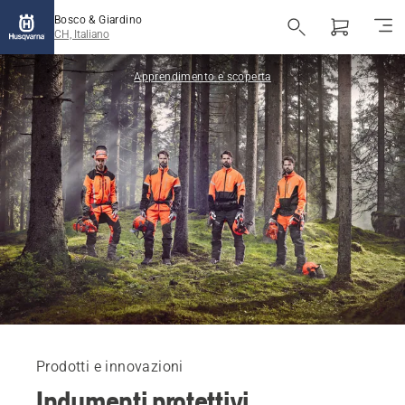
Bosco & Giardino
CH, Italiano
Apprendimento e scoperta
Prodotti e innovazioni
Indumenti protettivi