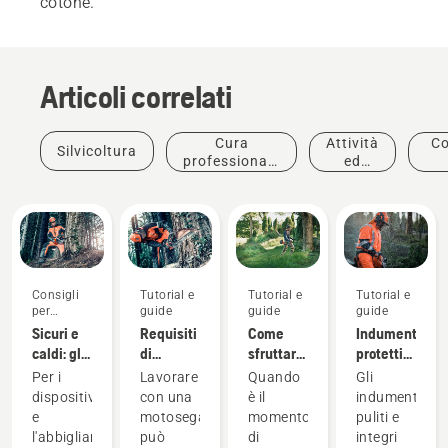
cotone.
Articoli correlati
Cura
Attività
Co
Silvicoltura
professionale
ed
delle piante
eventi
l'a
Consigli
Tutorial e
Tutorial e
Tutorial e
Silvicoltori
per
guide
guide
guide
e
l'acquisto
Sicuri e
Requisiti
Come
Indumenti
professionisti
caldi: gli
di
sfruttare
protettivi
della cura
accessori
sicurezza
al
Husqvarna:
degli
Per i
Lavorare
Quando
Gli
fondamentali
delle
massimo
Guide al
alberi
dispositivi
con una
è il
indumenti
per usare
motoseghe
il
lavaggio
Un'ampia
Offerte
Offerte
e
motosega
momento
puliti e
la
Offerte
decespugliatore
1 barra +
e alla
gamma
l'abbigliamento
può
di
integri