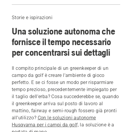
Introduzione
Hamburg-Walddörfer e Worcestershire Golf Club
Storie e ispirazioni
Una soluzione che consente di risparmiare tempo
Una soluzione autonoma che
Österåker’s Golf Club
Una vasta gamma di miglioramenti
fornisce il tempo necessario
Ulteriori informazioni
per concentrarsi sui dettagli
Prenotare una dimostrazione
Il compito principale di un greenkeeper di un
campo da golf è creare l'ambiente di gioco
perfetto. E se ci fosse un modo per risparmiare
tempo prezioso, precedentemente impiegato per
il taglio dell'erba? Cosa succederebbe se, quando
il greenkeeper arriva sul posto di lavoro al
mattino, fairway e semi-rough fossero già pronti
all'utilizzo?
Con le soluzioni autonome
Husqvarna per i campi da golf,
la soluzione è a
portata di mano.