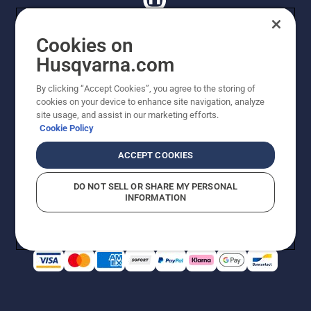
Cookies on
Husqvarna.com
© Husqvarna AB (publ). Tutti i diritti riservati. I prezzi
proposti sono prezzi consigliati non vincolanti di
By clicking “Accept Cookies”, you agree to the storing of
Husqvarna Schweiz AG per i rivenditori specializzati
cookies on your device to enhance site navigation, analyze
aderenti all’iniziativa, prezzi in CHF comprensivi di IVA
site usage, and assist in our marketing efforts.
all’ 8,1% e TRA. Con riserva di modifica. Tutti i prezzi
Cookie Policy
indicati sono prezzi al dettaglio consigliati (IVA inclusa),
a meno che il prodotto non sia disponibile per l'acquisto
ACCEPT COOKIES
diretto.
Informativa sui cookie
Termini di utilizzo
DO NOT SELL OR SHARE MY PERSONAL
Informativa sulla privacy
Riferimenti
CGVF Negozio online
INFORMATION
Segnalazione di presunte violazioni