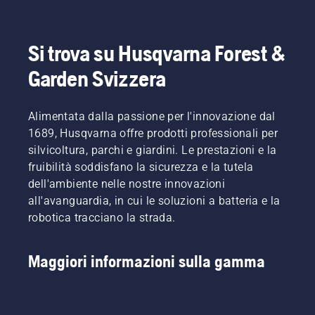
questo
giardinaggio
problema
senza
è
che si
Si trova su Husqvarna Forest &
notevolmente
consumi
ridotto.
diventando
Garden Svizzera
irrimediabilmente
sottile.
Ma è
Alimentata dalla passione per l'innovazione dal
effettivamente
1689, Husqvarna offre prodotti professionali per
possibile?
La
silvicoltura, parchi e giardini. Le prestazioni e la
risposta
fruibilità soddisfano la sicurezza e la tutela
è
dell'ambiente nelle nostre innovazioni
arrivata
all'avanguardia, in cui le soluzioni a batteria e la
da uno
robotica tracciano la strada.
dei
migliori
del
Maggiori informazioni sulla gamma
settore.