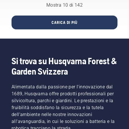
basa sul
Mostra 10 di 142
a
susseguirsi
scegliere
di
le
innumerevoli
dimensioni
CARICA DI PIÙ
aggiornament
e il tipo
dai tratti
di
più
motosega
estesi ai
ideali per
più
le vostre
piccoli
esigenze.
Si trova su Husqvarna Forest &
dettagli.
Ed è qui
Garden Svizzera
che gli
specialisti
di
Alimentata dalla passione per l'innovazione dal
prodotto
1689, Husqvarna offre prodotti professionali per
Mathilda
silvicoltura, parchi e giardini. Le prestazioni e la
Arvidsson
fruibilità soddisfano la sicurezza e la tutela
e Jan
Leijon
dell'ambiente nelle nostre innovazioni
illustreranno
all'avanguardia, in cui le soluzioni a batteria e la
alcuni
robotica tracciano la strada.