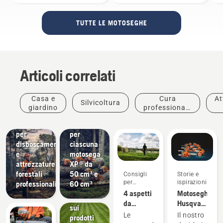
TUTTE LE MOTOSEGHE
Articoli correlati
Offerte
Casa e
Cura
At
Silvicoltura
1 barra +
giardino
professionale
2 catene
Soluzioni
delle piante
e
Forniture
gratuite
per
per
disboscamento
ciascuna
e
motosega
attrezzature
XP® da
Offerte
forestali
50 cm³ e
Consigli
Storie e
Offerte
per
ispirazioni
professionali
60 cm³
Silvicoltori
attuali e
l'acquisto
4 aspetti
Motoseghe
e
novità
da
Husqvarna,
professionisti
sui
considerare
con la
della cura
Le
Il nostro
prodotti
Prodotti e