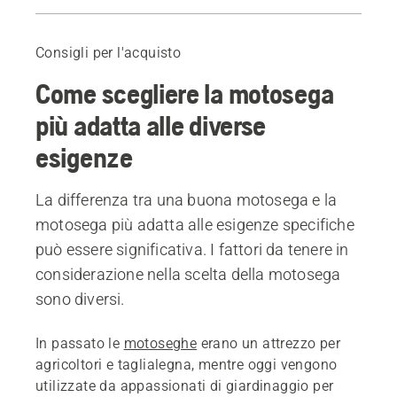
Introduzione
Dimensione
Consigli per l'acquisto
Lunghezza della barra guida
Come scegliere la motosega
Prodotti consigliati
più adatta alle diverse
esigenze
La differenza tra una buona motosega e la
motosega più adatta alle esigenze specifiche
può essere significativa. I fattori da tenere in
considerazione nella scelta della motosega
sono diversi.
In passato le
motoseghe
erano un attrezzo per
agricoltori e taglialegna, mentre oggi vengono
utilizzate da appassionati di giardinaggio per