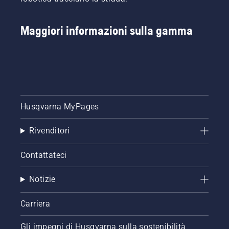
dei
principali
miglioramenti
Maggiori informazioni sulla gamma
Husqvarna MyPages
Rivenditori
Contattateci
Notizie
Carriera
Gli impegni di Husqvarna sulla sostenibilità