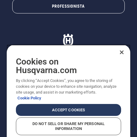
PROFESSIONISTA
Cookies on
Husqvarna.com
© Husqvarna AB (publ). Tutti i diritti riservati. I prezzi
proposti sono prezzi consigliati non vincolanti di
By clicking “Accept Cookies”, you agree to the storing of
Husqvarna Schweiz AG per i rivenditori specializzati
cookies on your device to enhance site navigation, analyze
aderenti all’iniziativa, prezzi in CHF comprensivi di IVA
site usage, and assist in our marketing efforts.
all’ 8,1% e TRA. Con riserva di modifica. Tutti i prezzi
Cookie Policy
indicati sono prezzi al dettaglio consigliati (IVA inclusa),
a meno che il prodotto non sia disponibile per l'acquisto
ACCEPT COOKIES
diretto.
Informativa sui cookie
Termini di utilizzo
DO NOT SELL OR SHARE MY PERSONAL
Informativa sulla privacy
Riferimenti
CGVF Negozio online
INFORMATION
Segnalazione di presunte violazioni