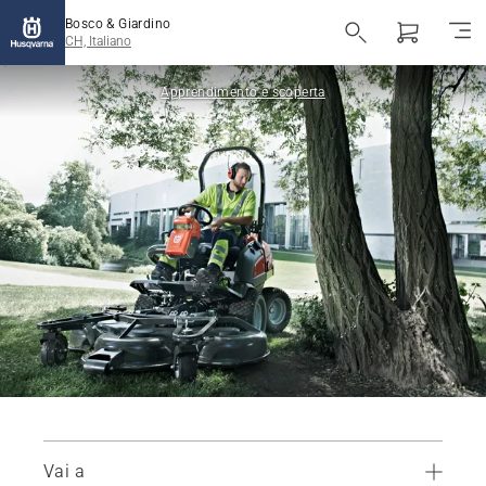
Bosco & Giardino
CH, Italiano
Apprendimento e scoperta
Vai a