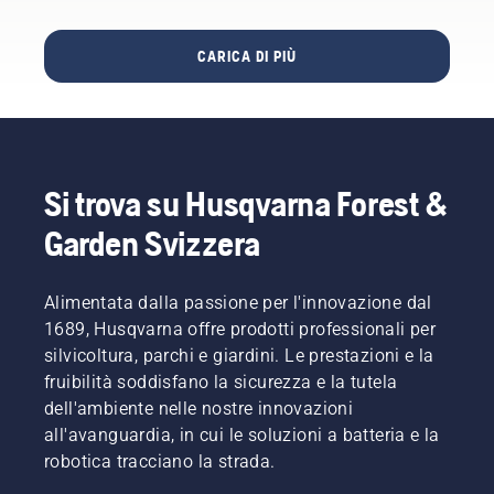
la sua
migliori
minuti.
di
partnership
del
Avvertenza!
prodotti
con
settore.
Indossare
di
CARICA DI PIÙ
Liverpool
occhiali
qualità,
FC,
protettivi
dai
un’icona
durante
tosaerba
nel
il
Automower®
mondo
montaggio
a quelli
del
del
Rider per
Si trova su Husqvarna Forest &
calcio.
gruppo
la
di taglio.
manutenzione
Garden Svizzera
La molla
di spazi
che
verdi,
tende la
parchi e
Alimentata dalla passione per l'innovazione dal
cinghia
foreste.
1689, Husqvarna offre prodotti professionali per
può
silvicoltura, parchi e giardini. Le prestazioni e la
rompersi
e
fruibilità soddisfano la sicurezza e la tutela
causare
dell'ambiente nelle nostre innovazioni
gravi
all'avanguardia, in cui le soluzioni a batteria e la
lesioni.
robotica tracciano la strada.