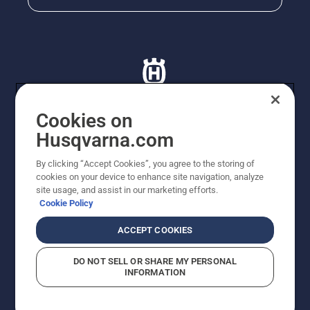
Cookies on
Husqvarna.com
© Husqvarna AB (publ). Tutti i diritti riservati. I prezzi
proposti sono prezzi consigliati non vincolanti di
By clicking “Accept Cookies”, you agree to the storing of
Husqvarna Schweiz AG per i rivenditori specializzati
cookies on your device to enhance site navigation, analyze
aderenti all’iniziativa, prezzi in CHF comprensivi di IVA
site usage, and assist in our marketing efforts.
all’ 8,1% e TRA. Con riserva di modifica. Tutti i prezzi
Cookie Policy
indicati sono prezzi al dettaglio consigliati (IVA inclusa),
a meno che il prodotto non sia disponibile per l'acquisto
ACCEPT COOKIES
diretto.
Informativa sui cookie
Termini di utilizzo
DO NOT SELL OR SHARE MY PERSONAL
Informativa sulla privacy
Riferimenti
CGVF Negozio online
INFORMATION
Segnalazione di presunte violazioni