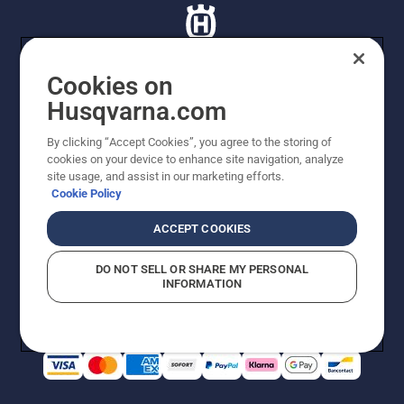
Cookies on
Husqvarna.com
© Husqvarna AB (publ). Tutti i diritti riservati. I prezzi
proposti sono prezzi consigliati non vincolanti di
By clicking “Accept Cookies”, you agree to the storing of
Husqvarna Schweiz AG per i rivenditori specializzati
cookies on your device to enhance site navigation, analyze
aderenti all’iniziativa, prezzi in CHF comprensivi di IVA
site usage, and assist in our marketing efforts.
all’ 8,1% e TRA. Con riserva di modifica. Tutti i prezzi
Cookie Policy
indicati sono prezzi al dettaglio consigliati (IVA inclusa),
a meno che il prodotto non sia disponibile per l'acquisto
ACCEPT COOKIES
diretto.
Informativa sui cookie
Termini di utilizzo
DO NOT SELL OR SHARE MY PERSONAL
Informativa sulla privacy
Riferimenti
CGVF Negozio online
INFORMATION
Segnalazione di presunte violazioni