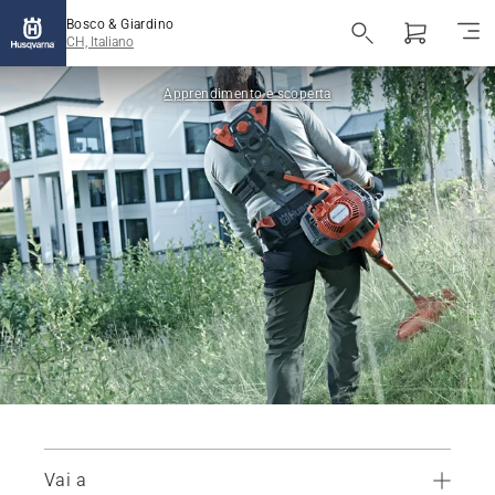
Bosco & Giardino
CH, Italiano
Apprendimento e scoperta
Vai a