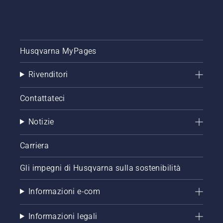
motore.
Procedura
di avvio
del
decespugliatore.
Husqvarna MyPages
Seguendo
questa
Rivenditori
procedura,
il
decespugliatore
Contattateci
Husqvarna
risulta
Notizie
molto
facile da
Carriera
avviare.
Gli impegni di Husqvarna sulla sostenibilità
Informazioni e-com
Informazioni legali