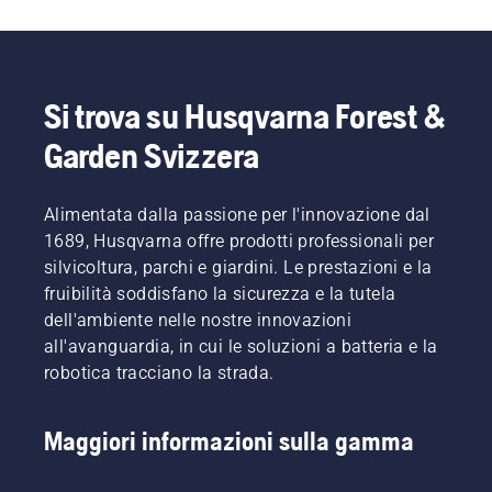
coppia di
dell'aria
viti
cui avete
e tirare il
cadano
bisogno
cavo di
nell'erba.
grazie a
avviamento
una
fino
Si trova su Husqvarna Forest &
combustione
all'accensione
estremamente
del
Garden Svizzera
efficiente.
motore.
Disattivare
il
Alimentata dalla passione per l'innovazione dal
comando
1689, Husqvarna offre prodotti professionali per
dell’aria
silvicoltura, parchi e giardini. Le prestazioni e la
quando
il motore
fruibilità soddisfano la sicurezza e la tutela
si
dell'ambiente nelle nostre innovazioni
arresta e
all'avanguardia, in cui le soluzioni a batteria e la
tirare
robotica tracciano la strada.
nuovamente
il cavo di
avviamento
Maggiori informazioni sulla gamma
fino
all’accensione
del