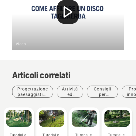
Video
Articoli correlati
Progettazione
Attività
Consigli
Pro
paesaggistica
ed
per
inno
commerciale
eventi
l'acquisto
Tutorial e
Tutorial e
Tutorial e
Tutorial e