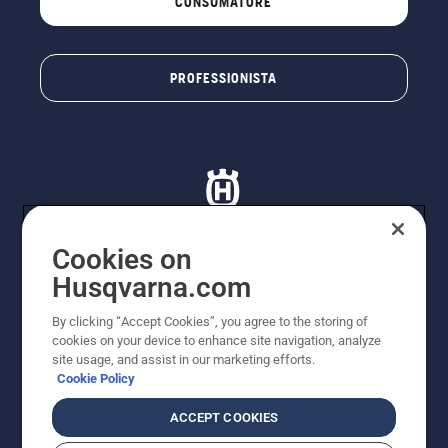
CONSUMATORE
PROFESSIONISTA
Cookies on
Husqvarna.com
© Husqvarna AB (publ). Tutti i diritti riservati. I prezzi
proposti sono prezzi consigliati non vincolanti di
By clicking “Accept Cookies”, you agree to the storing of
Husqvarna Schweiz AG per i rivenditori specializzati
cookies on your device to enhance site navigation, analyze
aderenti all’iniziativa, prezzi in CHF comprensivi di IVA
site usage, and assist in our marketing efforts.
all’ 8,1% e TRA. Con riserva di modifica. Tutti i prezzi
Cookie Policy
indicati sono prezzi al dettaglio consigliati (IVA inclusa),
a meno che il prodotto non sia disponibile per l'acquisto
ACCEPT COOKIES
diretto.