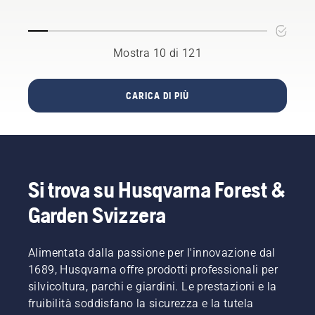
minuti.
trovare
suggerimenti
chiazze
Avvertenza!
l'abbinamento
migliori
secche e
Indossare
perfetto
per
marroni
occhiali
per la
Mostra 10 di 121
biotriturare
e
protettivi
motosega
gli sfalci
erbacce
durante
Husqvarna.
d'erba e
rovinano
il
foglie sul
la vostra
CARICA DI PIÙ
montaggio
prato.
esperienza?
del
Non c'è
gruppo
bisogno
di taglio.
di
La molla
preoccuparsi.
che
Ecco
Si trova su Husqvarna Forest &
tende la
una
cinghia
Garden Svizzera
guida
può
dettagliata
rompersi
su come
e
rinnovare
Alimentata dalla passione per l'innovazione dal
causare
un prato
1689, Husqvarna offre prodotti professionali per
gravi
che
silvicoltura, parchi e giardini. Le prestazioni e la
lesioni.
presenta
fruibilità soddisfano la sicurezza e la tutela
chiazze.