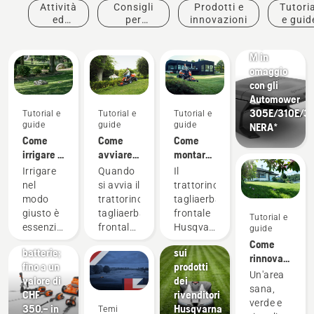
Attività
Consigli
Prodotti e
Tutoria
ed
per
innovazioni
e guid
Offerte
eventi
l'acquisto
Copertura
M in
omaggio
con gli
Automower
305E/310E/3
Tutorial e
Tutorial e
Tutorial e
guide
guide
guide
NERA*
Come
Come
Come
irrigare il
avviare il
montare
prato
trattorino
il piatto
Irrigare
Quando
Il
tagliaerba
di taglio
nel
si avvia il
trattorino
frontale
sul
Offerte
modo
trattorino
tagliaerba
Husqvarna
trattorino
Offerte
Offerte
giusto è
tagliaerba
frontale
Tutorial e
Campagna
tagliaerba
attuali e
essenziale
frontale
Husqvarna
guide
1+1
novità
per un
Husqvarna,
è una
Come
batterie;
sui
prato
assicurarsi
macchina
rinnovare
fino a un
prodotti
verde e
di
versatile
il prato e
Un'area
valore di
dei
rigoglioso.
seguire
che
renderlo
sana,
CHF
rivenditori
Ecco i
questi
consente
omogeneo
verde e
350.– in
Husqvarna
Temi
suggerimenti
semplici
di