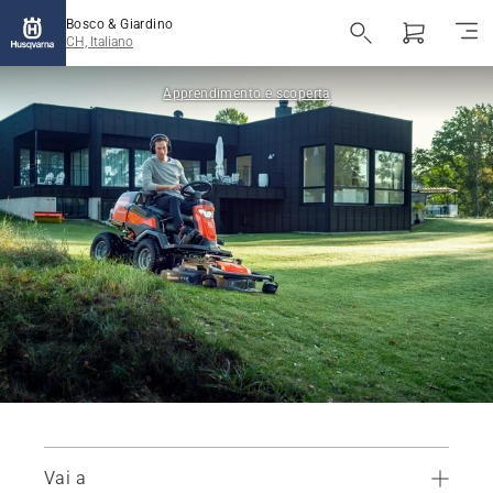
Bosco & Giardino
CH, Italiano
Apprendimento e scoperta
Vai a