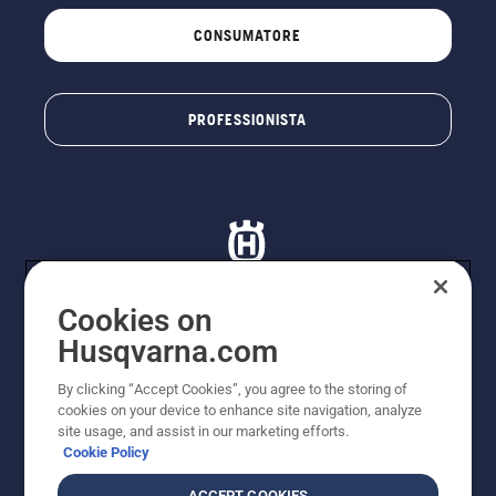
CONSUMATORE
PROFESSIONISTA
Cookies on
Husqvarna.com
© Husqvarna AB (publ). Tutti i diritti riservati. I prezzi
proposti sono prezzi consigliati non vincolanti di
By clicking “Accept Cookies”, you agree to the storing of
Husqvarna Schweiz AG per i rivenditori specializzati
cookies on your device to enhance site navigation, analyze
aderenti all’iniziativa, prezzi in CHF comprensivi di IVA
site usage, and assist in our marketing efforts.
all’ 8,1% e TRA. Con riserva di modifica. Tutti i prezzi
Cookie Policy
indicati sono prezzi al dettaglio consigliati (IVA inclusa),
a meno che il prodotto non sia disponibile per l'acquisto
ACCEPT COOKIES