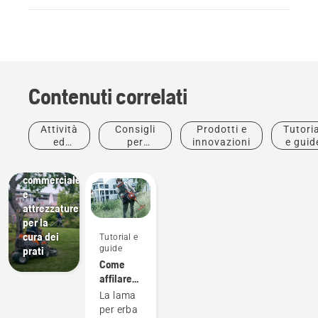
Giardinaggio
e
Manutenzione
Strumenti
per
Contenuti correlati
l'architettura
paesaggistica,
attrezzature
Attività
Consigli
Prodotti e
Tutoria
per la
ed
per
innovazioni
e guid
progettazione
eventi
l'acquisto
paesaggistica
commerciale
e
attrezzature
per la
cura dei
Tutorial e
guide
prati
Come
affilare
la lama
La lama
per erba
per erba