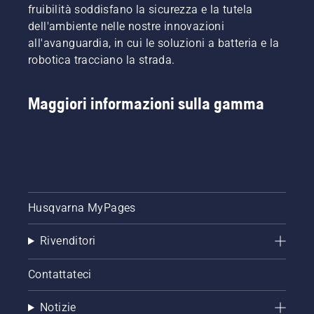
fruibilità soddisfano la sicurezza e la tutela
spessa
dell'ambiente nelle nostre innovazioni
in modo
all'avanguardia, in cui le soluzioni a batteria e la
più
rapido
robotica tracciano la strada.
ed
efficiente.
Guardare
Maggiori informazioni sulla gamma
questo
breve
video su
come
affilare e
mantenere
una
Husqvarna MyPages
lama per
erba.
Rivenditori
Contattateci
Notizie