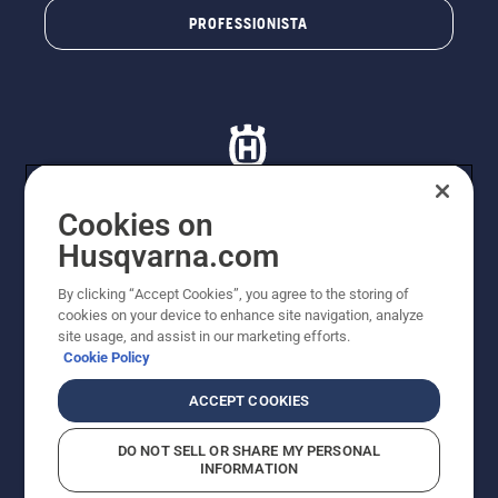
PROFESSIONISTA
Cookies on
Husqvarna.com
© Husqvarna AB (publ). Tutti i diritti riservati. I prezzi
proposti sono prezzi consigliati non vincolanti di
By clicking “Accept Cookies”, you agree to the storing of
Husqvarna Schweiz AG per i rivenditori specializzati
cookies on your device to enhance site navigation, analyze
aderenti all’iniziativa, prezzi in CHF comprensivi di IVA
site usage, and assist in our marketing efforts.
all’ 8,1% e TRA. Con riserva di modifica. Tutti i prezzi
Cookie Policy
indicati sono prezzi al dettaglio consigliati (IVA inclusa),
a meno che il prodotto non sia disponibile per l'acquisto
ACCEPT COOKIES
diretto.
Informativa sui cookie
Termini di utilizzo
DO NOT SELL OR SHARE MY PERSONAL
Informativa sulla privacy
Riferimenti
CGVF Negozio online
INFORMATION
Segnalazione di presunte violazioni