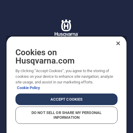
Cookies on
© Husqvarna AB (publ). Tutti i diritti riservati. I prezzi
Husqvarna.com
proposti sono prezzi consigliati non vincolanti di
Husqvarna Schweiz AG per i rivenditori specializzati
By clicking “Accept Cookies”, you agree to the storing of
aderenti all’iniziativa, a meno che il prodotto non sia
cookies on your device to enhance site navigation, analyze
disponibile per l'acquisto diretto. Prezzi in CHF
site usage, and assist in our marketing efforts.
comprensivi di IVA all’ 8,1% e TRA. Con riserva di errori e
Cookie Policy
modifiche di forma, tecnologia, dotazione e prezzo.
Quanto scritto o raffigurato non costituisce
ACCEPT COOKIES
fondamento di diritto alcuno.
Informativa sui cookie
Termini di utilizzo
DO NOT SELL OR SHARE MY PERSONAL
Informativa sulla privacy
Riferimenti
CGVF Negozio online
INFORMATION
Segnalazione di presunte violazioni