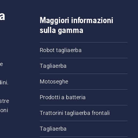
a
Maggiori informazioni
sulla gamma
Robot tagliaerba
ne
Tagliaerba
Motoseghe
ini.
Prodotti a batteria
stre
ioni
Trattorini tagliaerba frontali
.
Tagliaerba