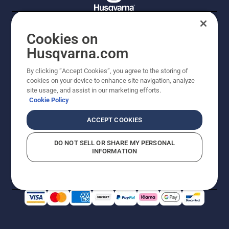
Cookies on
© Husqvarna AB (publ). Tutti i diritti riservati. I prezzi
Husqvarna.com
proposti sono prezzi consigliati non vincolanti di
Husqvarna Schweiz AG per i rivenditori specializzati
By clicking “Accept Cookies”, you agree to the storing of
aderenti all’iniziativa, a meno che il prodotto non sia
cookies on your device to enhance site navigation, analyze
disponibile per l'acquisto diretto. Prezzi in CHF
site usage, and assist in our marketing efforts.
comprensivi di IVA all’ 8,1% e TRA. Con riserva di errori e
Cookie Policy
modifiche di forma, tecnologia, dotazione e prezzo.
Quanto scritto o raffigurato non costituisce
ACCEPT COOKIES
fondamento di diritto alcuno.
Informativa sui cookie
Termini di utilizzo
DO NOT SELL OR SHARE MY PERSONAL
Informativa sulla privacy
Riferimenti
CGVF Negozio online
INFORMATION
Segnalazione di presunte violazioni