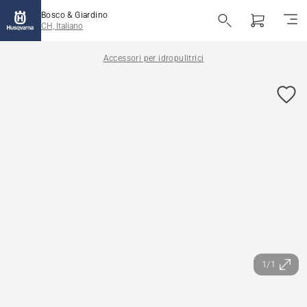
Bosco & Giardino
CH, Italiano
Accessori per idropulitrici
1/1