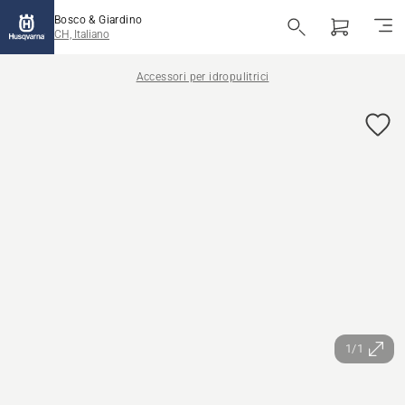
Bosco & Giardino
CH, Italiano
Accessori per idropulitrici
1/1