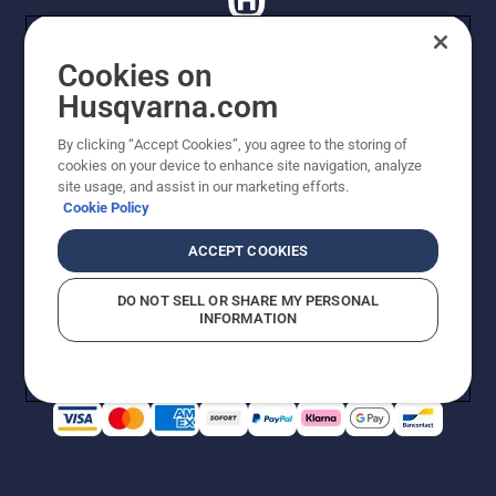
Cookies on
Husqvarna.com
© Husqvarna AB (publ). Tutti i diritti riservati. I prezzi
proposti sono prezzi consigliati non vincolanti di
By clicking “Accept Cookies”, you agree to the storing of
Husqvarna Schweiz AG per i rivenditori specializzati
cookies on your device to enhance site navigation, analyze
aderenti all’iniziativa, prezzi in CHF comprensivi di IVA
site usage, and assist in our marketing efforts.
all’ 8,1% e TRA. Con riserva di modifica. Tutti i prezzi
Cookie Policy
indicati sono prezzi al dettaglio consigliati (IVA inclusa),
a meno che il prodotto non sia disponibile per l'acquisto
ACCEPT COOKIES
diretto.
Informativa sui cookie
Termini di utilizzo
DO NOT SELL OR SHARE MY PERSONAL
Informativa sulla privacy
Riferimenti
CGVF Negozio online
INFORMATION
Segnalazione di presunte violazioni