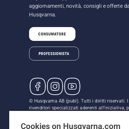
aggiornamenti, novità, consigli e offerte d
Husqvarna.
CONSUMATORE
PROFESSIONISTA
© Husqvarna AB (publ). Tutti i diritti riservati
rivenditori specializzati aderenti all’iniziativa
indicati sono prezzi al dettaglio consigliati (IV
Informativa sui cookie
Termini di utilizzo
Informativa
Cookies on Husqvarna.com