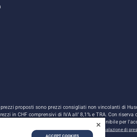
a
. I prezzi proposti sono prezzi consigliati non vincolanti di H
, prezzi in CHF comprensivi di IVA all’ 8,1% e TRA. Con riserva d
A inclusa), a meno che il prodotto non sia disponibile per l'ac
 sulla privacy
Riferimenti
CGVF Negozio online
Segnalazione di pres
ACCEPT COOKIES