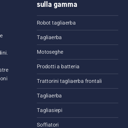
sulla gamma
Robot tagliaerba
ne
Tagliaerba
Motoseghe
ini.
Prodotti a batteria
stre
ioni
Trattorini tagliaerba frontali
.
Tagliaerba
Tagliasiepi
Soffiatori