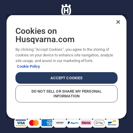
Cookies on
Husqvarna.com
© Husqvarna AB (publ). Tutti i diritti riservati. I prezzi
proposti sono prezzi consigliati non vincolanti di
By clicking “Accept Cookies”, you agree to the storing of
Husqvarna Schweiz AG per i rivenditori specializzati
cookies on your device to enhance site navigation, analyze
aderenti all’iniziativa, prezzi in CHF comprensivi di IVA
site usage, and assist in our marketing efforts.
all’ 8,1% e TRA. Con riserva di modifica. Tutti i prezzi
Cookie Policy
indicati sono prezzi al dettaglio consigliati (IVA inclusa),
a meno che il prodotto non sia disponibile per l'acquisto
ACCEPT COOKIES
diretto.
Informativa sui cookie
Termini di utilizzo
DO NOT SELL OR SHARE MY PERSONAL
Informativa sulla privacy
Riferimenti
CGVF Negozio online
INFORMATION
Segnalazione di presunte violazioni