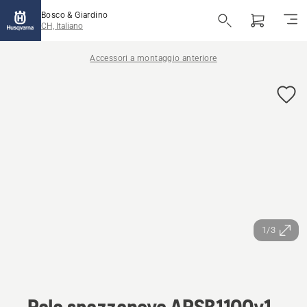
Bosco & Giardino
CH, Italiano
Accessori a montaggio anteriore
1/3
Pala spazzaneve ARSB1100v1