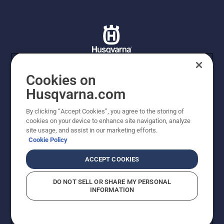
Cookies on
© Husqvarna AB (publ). Tutti i diritti riservati. I prezzi
Husqvarna.com
proposti sono prezzi consigliati non vincolanti di
Husqvarna Schweiz AG per i rivenditori specializzati
By clicking “Accept Cookies”, you agree to the storing of
aderenti all’iniziativa, a meno che il prodotto non sia
cookies on your device to enhance site navigation, analyze
disponibile per l'acquisto diretto. Prezzi in CHF
site usage, and assist in our marketing efforts.
comprensivi di IVA all’ 8,1% e TRA. Con riserva di errori e
Cookie Policy
modifiche di forma, tecnologia, dotazione e prezzo.
Quanto scritto o raffigurato non costituisce
ACCEPT COOKIES
fondamento di diritto alcuno.
Informativa sui cookie
Termini di utilizzo
DO NOT SELL OR SHARE MY PERSONAL
Informativa sulla privacy
Riferimenti
CGVF Negozio online
INFORMATION
Segnalazione di presunte violazioni