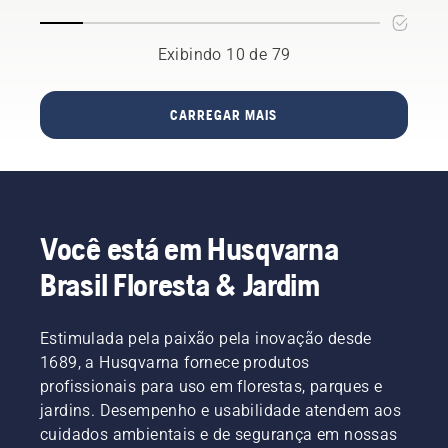
cidades
em todo
o
Exibindo 10 de 79
mundo,
visualizando
suas
CARREGAR MAIS
áreas
verdes
de cima.
A
ambição
é ajudar
Você está em Husqvarna
a
proteger
Brasil Floresta & Jardim
e
melhorar
o
Estimulada pela paixão pela inovação desde
crescimento,
1689, a Husqvarna fornece produtos
bem
como a
profissionais para uso em florestas, parques e
manutenção
jardins. Desempenho e usabilidade atendem aos
de
cuidados ambientais e de segurança em nossas
espaços