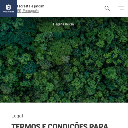
Floresta e jardim
BR, Português
Página inicial
Legal
TERMOS E CONDIÇÕES PARA