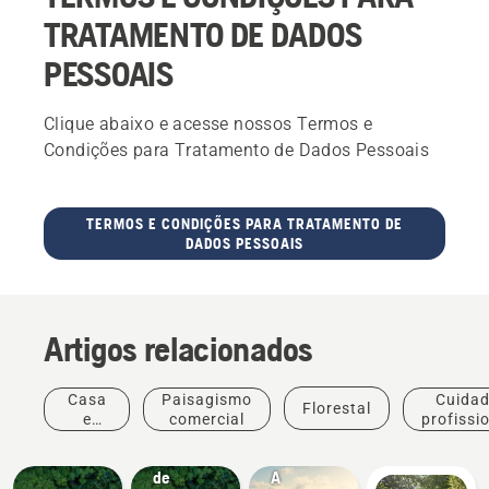
TRATAMENTO DE DADOS
PESSOAIS
Clique abaixo e acesse nossos Termos e
Condições para Tratamento de Dados Pessoais
TERMOS E CONDIÇÕES PARA TRATAMENTO DE
DADOS PESSOAIS
Artigos relacionados
Casa
Paisagismo
Cuida
Florestal
e
comercial
profissi
Legal
jardim
com
Relatório
Temas
árvore
de
A