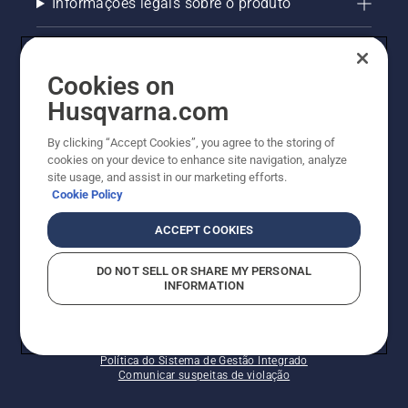
Informações legais sobre o produto
AlertLine/Canal de Denúncias
Cookies on
Outros sites Husqvarna
Husqvarna.com
Trabalhe Conosco
By clicking “Accept Cookies”, you agree to the storing of
cookies on your device to enhance site navigation, analyze
site usage, and assist in our marketing efforts.
Cookie Policy
ACCEPT COOKIES
DO NOT SELL OR SHARE MY PERSONAL
INFORMATION
© Husqvarna AB (publ). Todos os direitos reservados.
Política de cookies
Termos de Uso
Termos de Privacidade
Imprint
Política do Sistema de Gestão Integrado
Comunicar suspeitas de violação