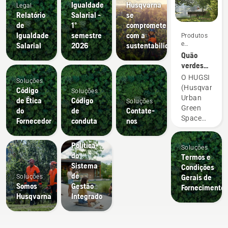
Igualdade
Husqvarna
Legal
Relatório
Salarial -
se
de
1º
compromete
Igualdade
semestre
com a
Produtos
e
Salarial
2026
sustentabilidade
inovações
Quão
verdes
são as
O HUGSI
Soluções
cidades
(Husqvarna
Código
Soluções
do
Urban
de Ética
Código
Soluções
mundo?
Green
do
de
Contate-
Space
Fornecedor
conduta
nos
Index) é
Soluções
uma
Política
Soluções
solução
do
Termos e
de
Sistema
Condições
satélite
de
Gerais de
Soluções
com IA
Somos
Gestão
Fornecimento
que
Husqvarna
Integrado
quantifica
o verde
das