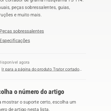
uais, peças sobressalentes, guias,
truções e muito mais.
Peças sobressalentes
Especificações
Disponível agora
Ir para a página do produto Trator cortador de grama Husqvarna TS 114
colha o número do artigo
a mostrar o suporte certo, escolha um
ro de artigo nesta lista.