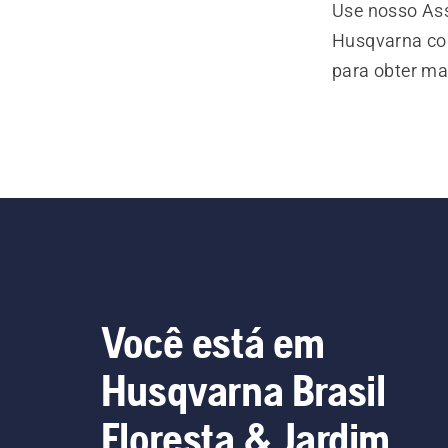
Use nosso Ass
Husqvarna com
para obter ma
Você está em
Husqvarna Brasil
Floresta & Jardim