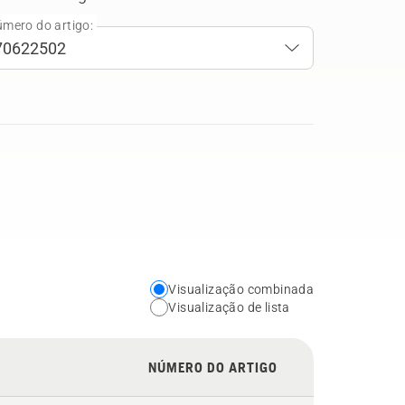
mero do artigo:
Visualização combinada
Choose
Visualização de lista
your
preferred
NÚMERO DO ARTIGO
view
type