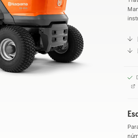
Man
ins
Es
Par
núme