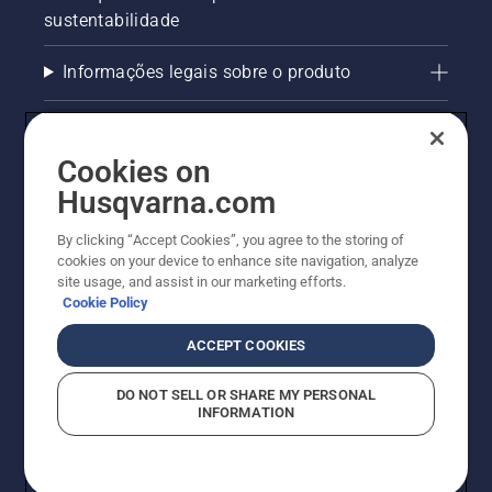
sustentabilidade
Informações legais sobre o produto
AlertLine/Canal de Denúncias
Cookies on
Outros sites Husqvarna
Husqvarna.com
Trabalhe Conosco
By clicking “Accept Cookies”, you agree to the storing of
cookies on your device to enhance site navigation, analyze
site usage, and assist in our marketing efforts.
Cookie Policy
ACCEPT COOKIES
DO NOT SELL OR SHARE MY PERSONAL
INFORMATION
© Husqvarna AB (publ). Todos os direitos reservados.
Política de cookies
Termos de Uso
Termos de Privacidade
Imprint