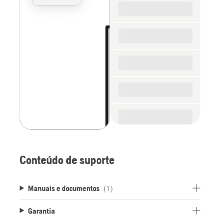
for
the
spare
parts
Conteúdo de suporte
Manuais e documentos
(1)
Garantia