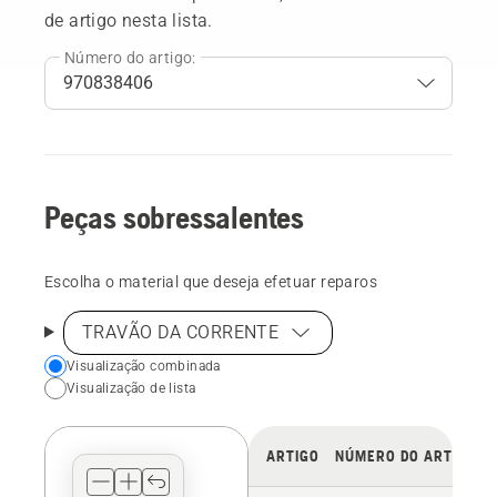
de artigo nesta lista.
Número do artigo:
Peças sobressalentes
Escolha o material que deseja efetuar reparos
TRAVÃO DA CORRENTE
Choose
Visualização combinada
Visualização de lista
your
preferred
view
ARTIGO
NÚMERO DO ARTIGO
type