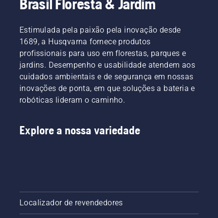
Brasil Floresta & Jardim
pela
em torno
frente.
da
lâmina
Estimulada pela paixão pela inovação desde
sem
1689, a Husqvarna fornece produtos
atrito.
profissionais para uso em florestas, parques e
Isso
jardins. Desempenho e usabilidade atendem aos
prolonga
cuidados ambientais e de segurança em nossas
a vida
útil da
inovações de ponta, em que soluções a bateria e
lâmina e
robóticas lideram o caminho.
da
corrente.
Siga as
Explore a nossa variedade
instruções
neste
breve
vídeo
para
saber
como
Localizador de revendedores
verificar
se o