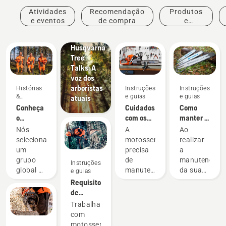
Atividades
Recomendação
Produtos
Histórias
e eventos
de compra
e
&
inovações
inspiração
Husqvarna
Tree
Talks: A
voz dos
arboristas
Histórias
Instruções
Instruções
&
e guias
e guias
atuais
inspiração
Conheça
Cuidados
Como
o
com os
manter o
Husqvarna
seus
sabre da
Nós
A
Ao
H-Team -
equipamentos
motosserra
selecionamos
motosserra
realizar
nossos
de corte
um
precisa
a
usuários
grupo
de
manutenção
Instruções
mais
global de
manutenção
da sua
e guias
exigentes
embaixadores
regular
motosserra,
Requisitos
altamente
para ter
você
de
qualificados
o melhor
também
segurança
Trabalhar
e
desempenho
deve
da
com
respeitados,
e durar
verificar
motosserra
motosserras