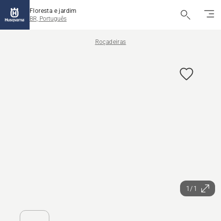
Floresta e jardim
BR, Português
Roçadeiras
1/1