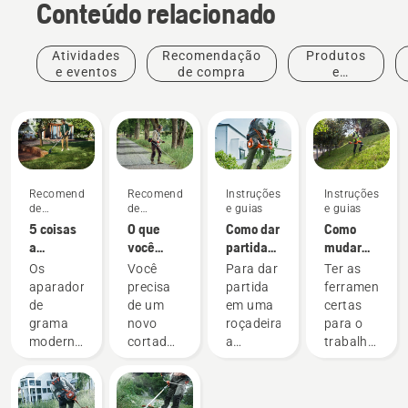
Conteúdo relacionado
Atividades
Recomendação
Produtos
e eventos
de compra
e
inovações
Recomendação
Recomendação
Instruções
Instruções
de
de
e guias
e guias
compra
compra
5 coisas
O que
Como dar
Como
a
você
partida
mudar
considerar
considerar
em uma
para um
Os
Você
Para dar
Ter as
ao
ao
roçadeira
disco de
aparadores
precisa
partida
ferramentas
comprar
comprar
a
corte de
de
de um
em uma
certas
um
uma
gasolina
grama na
grama
novo
roçadeira
para o
aparador
roçadeira
sua
modernos
cortador
a
trabalho
de grama
roçadeira
são
para
gasolina
ao
em 2023
a bateria
projetados
limpar
Husqvarna,
jardinar
para se
uma
siga o
é