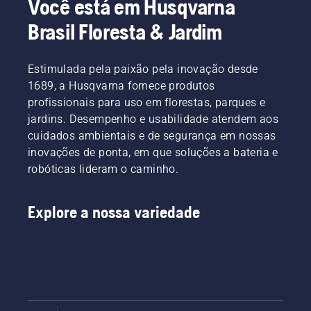
Você está em Husqvarna
com
Se
essenciais
o
etapas
Brasil Floresta & Jardim
uma
estiver
cujas
afogador
simples.
linha de
mudando
respostas
quando
Uma
corte de
o
levarão
o motor
bancada
náilon
Estimulada pela paixão pela inovação desde
cabeçote
você à
parar e
é sempre
não o
do
decisão
puxe a
útil para
1689, a Husqvarna fornece produtos
faz. Um
aparador
certa.
corda de
trabalhar
profissionais para uso em florestas, parques e
disco
em área
arranque
e evita
jardins. Desempenho e usabilidade atendem aos
corta
externa,
novamente
que você
cuidados ambientais e de segurança em nossas
facilmente
certifique-
até que
deixe
a grama
inovações de ponta, em que soluções a bateria e
se de
o motor
cair
espessa,
que
dê
parafusos
robóticas lideram o caminho.
proporcionando
esteja
partida.
na
um corte
em um
Procedimento
grama.
mais
local
de
Explore a nossa variedade
rápido e
onde é
partida
eficiente.
fácil ver
da
Assista
uma
roçadeira.
a este
pequena
Se você
breve
ferramenta
seguir
vídeo
ou
este
sobre
porca,
procedimento,