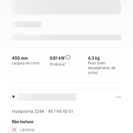
450 mm
0,81 kW
4,3 kg
Largura de corte
Peso (sem
1
Potência
equipamento de
corte)
Husqvarna 226K - 967 98 45‑01
Não incluso
Lâmina