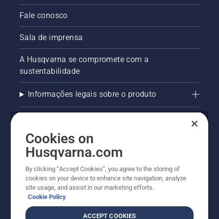
Fale conosco
Sala de imprensa
A Husqvarna se compromete com a
sustentabilidade
Informações legais sobre o produto
AlertLine/Canal de Denúncias
Cookies on
Outros sites Husqvarna
Husqvarna.com
Trabalhe Conosco
By clicking “Accept Cookies”, you agree to the storing of
cookies on your device to enhance site navigation, analyze
site usage, and assist in our marketing efforts.
Cookie Policy
ACCEPT COOKIES