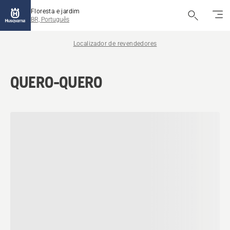
Floresta e jardim
BR, Português
Localizador de revendedores
QUERO-QUERO