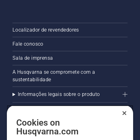
Localizador de revendedores
Fale conosco
Sala de imprensa
A Husqvarna se compromete com a
sustentabilidade
Informações legais sobre o produto
AlertLine/Canal de Denúncias
Cookies on
Outros sites Husqvarna
Husqvarna.com