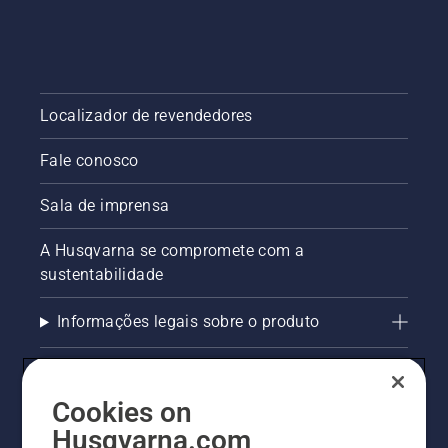
Localizador de revendedores
Fale conosco
Sala de imprensa
A Husqvarna se compromete com a
sustentabilidade
Informações legais sobre o produto
AlertLine/Canal de Denúncias
Cookies on
Outros sites Husqvarna
Husqvarna.com