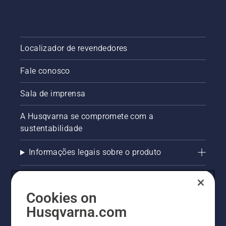
Localizador de revendedores
Fale conosco
Sala de imprensa
A Husqvarna se compromete com a
sustentabilidade
Informações legais sobre o produto
AlertLine/Canal de Denúncias
Cookies on
Outros sites Husqvarna
Husqvarna.com