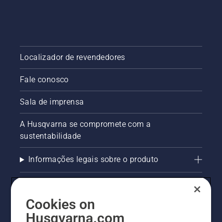
Localizador de revendedores
Fale conosco
Sala de imprensa
A Husqvarna se compromete com a
sustentabilidade
Informações legais sobre o produto
AlertLine/Canal de Denúncias
Cookies on
Outros sites Husqvarna
Husqvarna.com