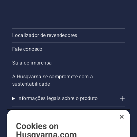
Localizador de revendedores
Fale conosco
Sala de imprensa
A Husqvarna se compromete com a
sustentabilidade
Informações legais sobre o produto
AlertLine/Canal de Denúncias
Cookies on
Outros sites Husqvarna
Husqvarna.com