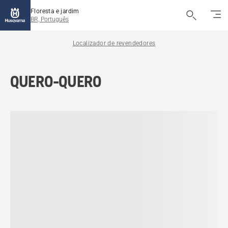
Floresta e jardim
BR, Português
Localizador de revendedores
QUERO-QUERO