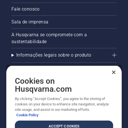
Fale conosco
Sala de imprensa
A Husqvarna se compromete com a
sustentabilidade
Informações legais sobre o produto
AlertLine/Canal de Denúncias
Cookies on
Outros sites Husqvarna
Husqvarna.com
Trabalhe Conosco
By clicking “Accept Cookies”, you agree to the storing of
cookies on your device to enhance site navigation, analyze
site usage, and assist in our marketing efforts.
Cookie Policy
ACCEPT COOKIES